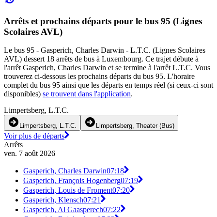
Arrêts et prochains départs pour le bus 95 (Lignes
Scolaires AVL)
Le bus 95 - Gasperich, Charles Darwin - L.T.C. (Lignes Scolaires
AVL) dessert 18 arrêts de bus à Luxembourg. Ce trajet débute à
l'arrêt Gasperich, Charles Darwin et se termine à l'arrêt L.T.C. Vous
trouverez ci-dessous les prochains départs du bus 95. L'horaire
complet du bus 95 ainsi que les départs en temps réel (si ceux-ci sont
disponibles)
se trouvent dans l'application
.
Limpertsberg, L.T.C.
Limpertsberg, L.T.C.
Limpertsberg, Theater (Bus)
Voir plus de départs
Arrêts
ven. 7 août 2026
Gasperich, Charles Darwin
07:18
Gasperich, François Hogenberg
07:19
Gasperich, Louis de Froment
07:20
Gasperich, Klensch
07:21
Gasperich, Al Gaasperech
07:22