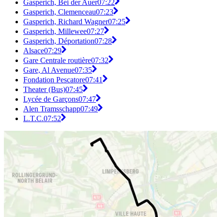
Gasperich, Bei der Auer
07:22
Gasperich, Clemenceau
07:23
Gasperich, Richard Wagner
07:25
Gasperich, Millewee
07:27
Gasperich, Déportation
07:28
Alsace
07:29
Gare Centrale routière
07:32
Gare, Al Avenue
07:35
Fondation Pescatore
07:41
Theater (Bus)
07:45
Lycée de Garçons
07:47
Alen Tramsschapp
07:49
L.T.C.
07:52