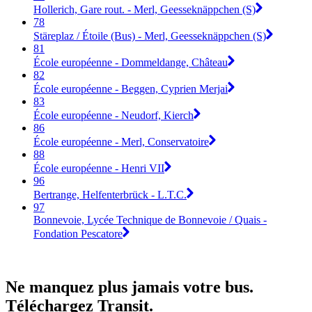
Hollerich, Gare rout. - Merl, Geesseknäppchen (S)
78
Stäreplaz / Étoile (Bus) - Merl, Geesseknäppchen (S)
81
École européenne - Dommeldange, Château
82
École européenne - Beggen, Cyprien Merjai
83
École européenne - Neudorf, Kierch
86
École européenne - Merl, Conservatoire
88
École européenne - Henri VII
96
Bertrange, Helfenterbrück - L.T.C.
97
Bonnevoie, Lycée Technique de Bonnevoie / Quais -
Fondation Pescatore
Ne manquez plus jamais votre bus.
Téléchargez Transit.