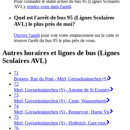
Pour connaître le statut actuel du bus 95 (Lignes Scolaires
AVL),
rendez-vous dans l'appli
.
Quel est l'arrêt de bus 95 (Lignes Scolaires
AVL) le plus près de moi?
Ouvrez l'appli
pour voir votre emplacement sur la carte et
trouver l'arrêt du bus 95 le plus près de vous.
Autres horaires et lignes de bus (Lignes
Scolaires AVL)
71
Beggen, Rue du Pont - Merl, Geesseknäppchen (S)
72
Merl, Geesseknäppchen (S) - Antoine de St Exupéry
73
Merl, Geesseknäppchen (S) - Cents, Waassertuerm
74
Merl, Geesseknäppchen (S) - Bonnevoie, Huese Vic
75
Merl, Geesseknäppchen (S) - Hollerich, Gare rout.
76