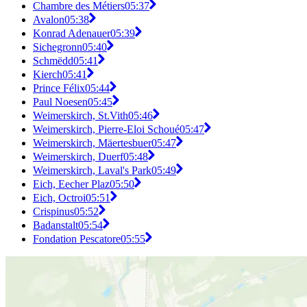
Chambre des Métiers
05:37
Avalon
05:38
Konrad Adenauer
05:39
Sichegronn
05:40
Schmëdd
05:41
Kierch
05:41
Prince Félix
05:44
Paul Noesen
05:45
Weimerskirch, St.Vith
05:46
Weimerskirch, Pierre-Eloi Schoué
05:47
Weimerskirch, Mäertesbuer
05:47
Weimerskirch, Duerf
05:48
Weimerskirch, Laval's Park
05:49
Eich, Eecher Plaz
05:50
Eich, Octroi
05:51
Crispinus
05:52
Badanstalt
05:54
Fondation Pescatore
05:55