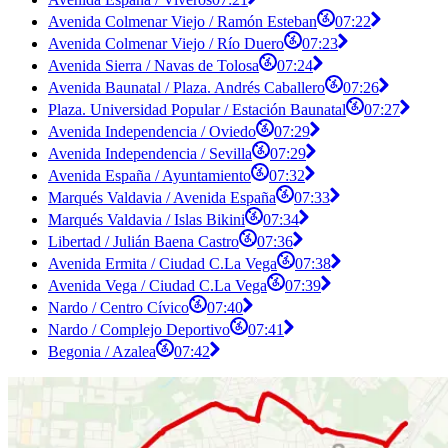
Avenida Colmenar Viejo / Ramón Esteban
07:22
Avenida Colmenar Viejo / Río Duero
07:23
Avenida Sierra / Navas de Tolosa
07:24
Avenida Baunatal / Plaza. Andrés Caballero
07:26
Plaza. Universidad Popular / Estación Baunatal
07:27
Avenida Independencia / Oviedo
07:29
Avenida Independencia / Sevilla
07:29
Avenida España / Ayuntamiento
07:32
Marqués Valdavia / Avenida España
07:33
Marqués Valdavia / Islas Bikini
07:34
Libertad / Julián Baena Castro
07:36
Avenida Ermita / Ciudad C.La Vega
07:38
Avenida Vega / Ciudad C.La Vega
07:39
Nardo / Centro Cívico
07:40
Nardo / Complejo Deportivo
07:41
Begonia / Azalea
07:42