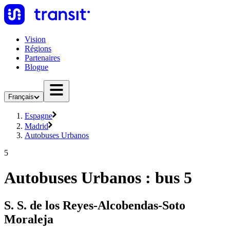
Vision
Régions
Partenaires
Blogue
Français
Espagne
Madrid
Autobuses Urbanos
5
Autobuses Urbanos : bus 5
S. S. de los Reyes-Alcobendas-Soto
Moraleja