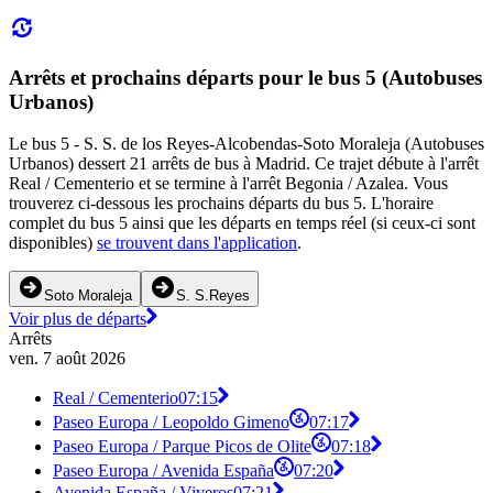
Arrêts et prochains départs pour le bus 5 (Autobuses
Urbanos)
Le bus 5 - S. S. de los Reyes-Alcobendas-Soto Moraleja (Autobuses
Urbanos) dessert 21 arrêts de bus à Madrid. Ce trajet débute à l'arrêt
Real / Cementerio et se termine à l'arrêt Begonia / Azalea. Vous
trouverez ci-dessous les prochains départs du bus 5. L'horaire
complet du bus 5 ainsi que les départs en temps réel (si ceux-ci sont
disponibles)
se trouvent dans l'application
.
Soto Moraleja
S. S.Reyes
Voir plus de départs
Arrêts
ven. 7 août 2026
Real / Cementerio
07:15
Paseo Europa / Leopoldo Gimeno
07:17
Paseo Europa / Parque Picos de Olite
07:18
Paseo Europa / Avenida España
07:20
Avenida España / Viveros
07:21