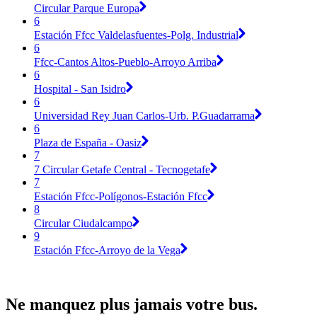
Circular Parque Europa
6
Estación Ffcc Valdelasfuentes-Polg. Industrial
6
Ffcc-Cantos Altos-Pueblo-Arroyo Arriba
6
Hospital - San Isidro
6
Universidad Rey Juan Carlos-Urb. P.Guadarrama
6
Plaza de España - Oasiz
7
7 Circular Getafe Central - Tecnogetafe
7
Estación Ffcc-Polígonos-Estación Ffcc
8
Circular Ciudalcampo
9
Estación Ffcc-Arroyo de la Vega
Ne manquez plus jamais votre bus.