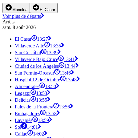
Moncloa
El Casar
Voir plus de départs
Arrêts
sam. 8 août 2026
El Casar
13:27
Villaverde Alto
13:35
San Cristóbal
13:39
Villaverde Bajo Cruce
13:41
Ciudad de los Ángeles
13:44
San Fermín-Orcasur
13:46
Hospital 12 de Octubre
13:48
Almendrales
13:50
Legazpi
13:53
Delicias
13:55
Palos de la Frontera
13:56
Embajadores
13:58
Lavapiés
13:59
Sol
14:01
Callao
14:02