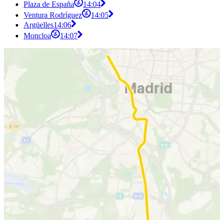
Plaza de España
14:04
Ventura Rodríguez
14:05
Argüelles
14:06
Moncloa
14:07