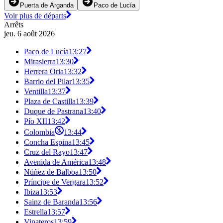
Puerta de Arganda
Paco de Lucía
Voir plus de départs
Arrêts
jeu. 6 août 2026
Paco de Lucía
13:27
Mirasierra
13:30
Herrera Oria
13:32
Barrio del Pilar
13:35
Ventilla
13:37
Plaza de Castilla
13:39
Duque de Pastrana
13:40
Pío XII
13:42
Colombia
13:44
Concha Espina
13:45
Cruz del Rayo
13:47
Avenida de América
13:48
Núñez de Balboa
13:50
Príncipe de Vergara
13:52
Ibiza
13:53
Sainz de Baranda
13:56
Estrella
13:57
Vinateros
13:59