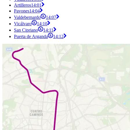
Artilleros
14:01
Pavones
14:04
Valdebernardo
14:07
Vicálvaro
14:10
San Cipriano
14:11
Puerta de Arganda
14:12