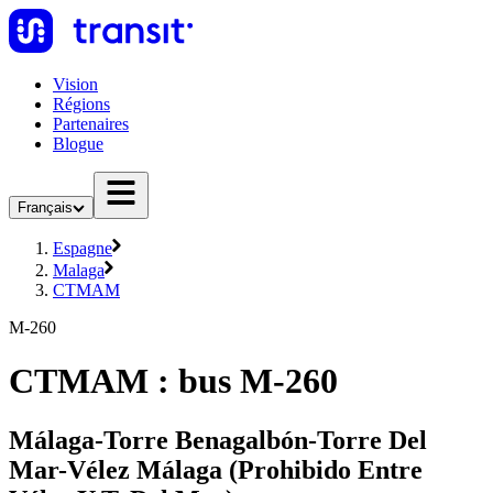
Vision
Régions
Partenaires
Blogue
Français
Espagne
Malaga
CTMAM
M-260
CTMAM : bus M-260
Málaga-Torre Benagalbón-Torre Del
Mar-Vélez Málaga (Prohibido Entre