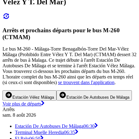
Vélez Y T. Del Mar)
Arrêts et prochains départs pour le bus M-260
(CTMAM)
Le bus M-260 - Málaga-Torre Benagalbón-Torre Del Mar-Vélez
Málaga (Prohibido Entre Vélez Y T. Del Mar) (CTMAM) dessert 32
arrêts de bus à Malaga. Ce trajet débute à l'arrêt Estación De
Autobuses De Málaga et se termine à l'arrêt Estación Vélez Málaga.
Vous trouverez ci-dessous les prochains départs du bus M-260.
L'horaire complet du bus M-260 ainsi que les départs en temps réel
(si ceux-ci sont disponibles)
se trouvent dans l'application
.
Estación Vélez Málaga
Estación De Autobuses De Málaga
Voir plus de départs
Arrêts
sam. 8 août 2026
Estación De Autobuses De Málaga
06:30
Terminal Muelle Heredia
06:35
El Palo
06:50