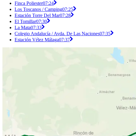
Finca Poliester
07:24
Los Toscanos / Camping
07:25
Estación Torre Del Mar
07:28
El Tomillar
07:30
La Mata
07:33
Colegio Andalucía / Avda. De Las Naciones
07:35
Estación Vélez Málaga
07:37