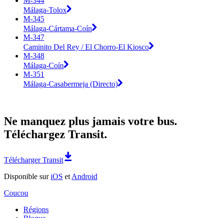
M-344
Málaga-Tolox
M-345
Málaga-Cártama-Coín
M-347
Caminito Del Rey / El Chorro-El Kiosco
M-348
Málaga-Coín
M-351
Málaga-Casabermeja (Directo)
Ne manquez plus jamais votre bus.
Téléchargez Transit.
Télécharger Transit
Disponible sur
iOS
et
Android
Coucou
Régions