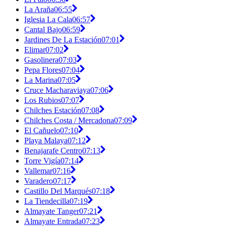
La Araña
06:55
Iglesia La Cala
06:57
Cantal Bajo
06:59
Jardines De La Estación
07:01
Elimar
07:02
Gasolinera
07:03
Pepa Flores
07:04
La Marina
07:05
Cruce Macharaviaya
07:06
Los Rubios
07:07
Chilches Estación
07:08
Chilches Costa / Mercadona
07:09
El Cañuelo
07:10
Playa Malaya
07:12
Benajarafe Centro
07:13
Torre Vigía
07:14
Vallemar
07:16
Varadero
07:17
Castillo Del Marqués
07:18
La Tiendecilla
07:19
Almayate Tanger
07:21
Almayate Entrada
07:23