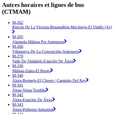
Autres horaires et lignes de bus
(CTMAM)
M-262
Rincón De La Victoria-Benagalbón-Moclinejo-El Valdés (Av)
M-265
Alameda-Málaga Por Antequera
M-266
Villanueva De La Concepción-Antequera
M-270
Valle De Abdalajís-Estación De Álora
M-330
Málaga-Zalea-El Burgo
M-340
Álora-Bermejo-El Chorro / Caminito Del Rey
M-341
Álora-Venta Tendilla
M-342
Álora-Estación De Álora
M-343
Álora-Polígono Industrial