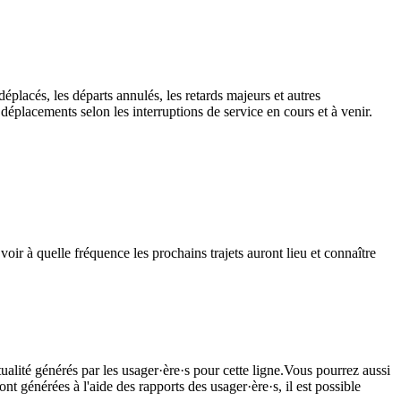
éplacés, les départs annulés, les retards majeurs et autres
placements selon les interruptions de service en cours et à venir.
ir à quelle fréquence les prochains trajets auront lieu et connaître
ualité générés par les usager·ère·s pour cette ligne.Vous pourrez aussi
nt générées à l'aide des rapports des usager·ère·s, il est possible