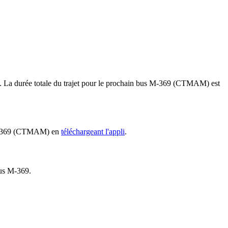
45. La durée totale du trajet pour le prochain bus M-369 (CTMAM) est
us M-369 (CTMAM) en
téléchargeant l'appli
.
bus M-369.