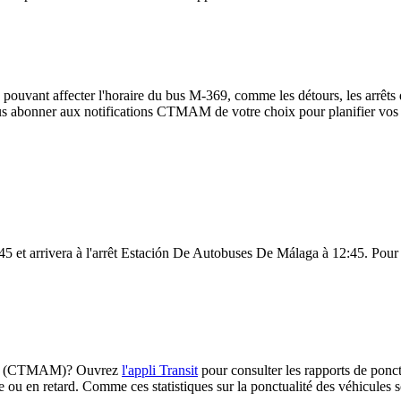
 pouvant affecter l'horaire du bus M-369, comme les détours, les arrêts d
us abonner aux notifications CTMAM de votre choix pour planifier vos dé
5 et arrivera à l'arrêt Estación De Autobuses De Málaga à 12:45. Pour vo
M-369 (CTMAM)? Ouvrez
l'appli Transit
pour consulter les rapports de ponct
e ou en retard. Comme ces statistiques sur la ponctualité des véhicules so