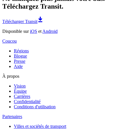
Téléchargez Transit.
Télécharger Transit
Disponible sur
iOS
et
Android
Coucou
Régions
Blogue
Presse
Aide
À propos
Vision
Équipe
Carrières
Confidentialité
Conditions d'utilisation
Partenaires
Villes et sociétés de transport