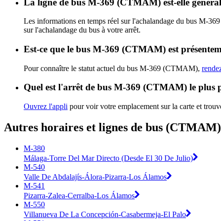
La ligne de bus M-369 (CTMAM) est-elle généra
Les informations en temps réel sur l'achalandage du bus M-
sur l'achalandage du bus à votre arrêt.
Est-ce que le bus M-369 (CTMAM) est présenteme
Pour connaître le statut actuel du bus M-369 (CTMAM),
rendez
Quel est l'arrêt de bus M-369 (CTMAM) le plus 
Ouvrez l'appli
pour voir votre emplacement sur la carte et trouv
Autres horaires et lignes de bus (CTMAM)
M-380
Málaga-Torre Del Mar Directo (Desde El 30 De Julio)
M-540
Valle De Abdalajís-Álora-Pizarra-Los Álamos
M-541
Pizarra-Zalea-Cerralba-Los Álamos
M-550
Villanueva De La Concepción-Casabermeja-El Palo