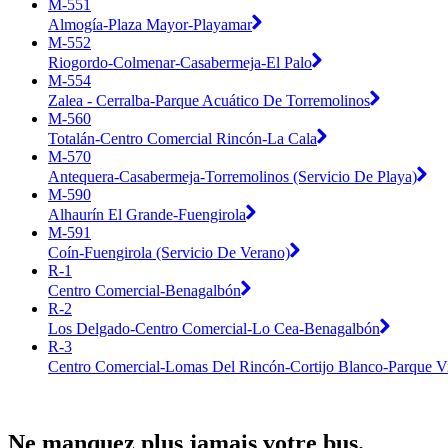
M-551
Almogía-Plaza Mayor-Playamar
M-552
Riogordo-Colmenar-Casabermeja-El Palo
M-554
Zalea - Cerralba-Parque Acuático De Torremolinos
M-560
Totalán-Centro Comercial Rincón-La Cala
M-570
Antequera-Casabermeja-Torremolinos (Servicio De Playa)
M-590
Alhaurín El Grande-Fuengirola
M-591
Coín-Fuengirola (Servicio De Verano)
R-1
Centro Comercial-Benagalbón
R-2
Los Delgado-Centro Comercial-Lo Cea-Benagalbón
R-3
Centro Comercial-Lomas Del Rincón-Cortijo Blanco-Parque Vi
Ne manquez plus jamais votre bus.