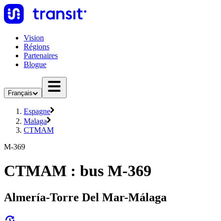
Vision
Régions
Partenaires
Blogue
Français
Espagne
Malaga
CTMAM
M-369
CTMAM : bus M-369
Almería-Torre Del Mar-Málaga