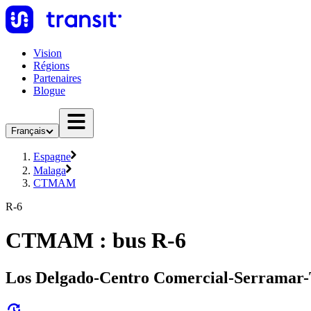
Vision
Régions
Partenaires
Blogue
Français
Espagne
Malaga
CTMAM
R-6
CTMAM : bus R-6
Los Delgado-Centro Comercial-Serramar-