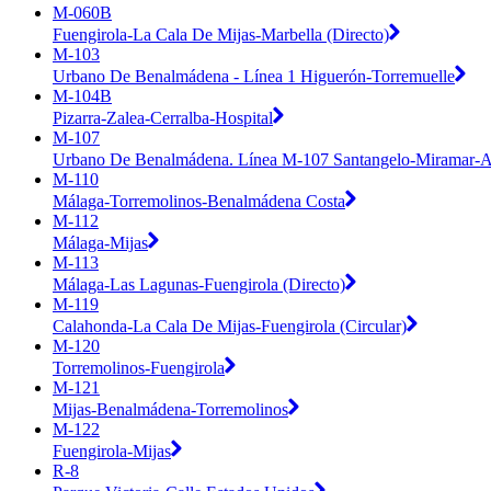
M-060B
Fuengirola-La Cala De Mijas-Marbella (Directo)
M-103
Urbano De Benalmádena - Línea 1 Higuerón-Torremuelle
M-104B
Pizarra-Zalea-Cerralba-Hospital
M-107
Urbano De Benalmádena. Línea M-107 Santangelo-Miramar-A
M-110
Málaga-Torremolinos-Benalmádena Costa
M-112
Málaga-Mijas
M-113
Málaga-Las Lagunas-Fuengirola (Directo)
M-119
Calahonda-La Cala De Mijas-Fuengirola (Circular)
M-120
Torremolinos-Fuengirola
M-121
Mijas-Benalmádena-Torremolinos
M-122
Fuengirola-Mijas
R-8