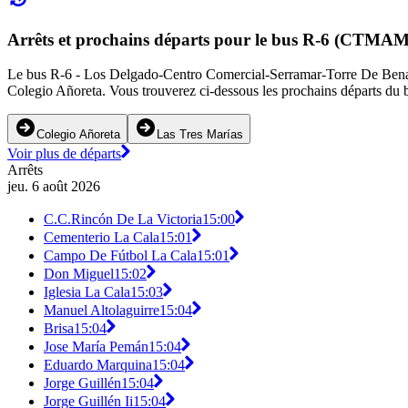
Arrêts et prochains départs pour le bus R-6 (CTMAM
Le bus R-6 - Los Delgado-Centro Comercial-Serramar-Torre De Benagal
Colegio Añoreta. Vous trouverez ci-dessous les prochains départs du b
Colegio Añoreta
Las Tres Marías
Voir plus de départs
Arrêts
jeu. 6 août 2026
C.C.Rincón De La Victoria
15:00
Cementerio La Cala
15:01
Campo De Fútbol La Cala
15:01
Don Miguel
15:02
Iglesia La Cala
15:03
Manuel Altolaguirre
15:04
Brisa
15:04
Jose María Pemán
15:04
Eduardo Marquina
15:04
Jorge Guillén
15:04
Jorge Guillén Ii
15:04