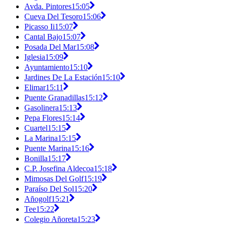
Avda. Pintores
15:05
Cueva Del Tesoro
15:06
Picasso Ii
15:07
Cantal Bajo
15:07
Posada Del Mar
15:08
Iglesia
15:09
Ayuntamiento
15:10
Jardines De La Estación
15:10
Elimar
15:11
Puente Granadillas
15:12
Gasolinera
15:13
Pepa Flores
15:14
Cuartel
15:15
La Marina
15:15
Puente Marina
15:16
Bonilla
15:17
C.P. Josefina Aldecoa
15:18
Mimosas Del Golf
15:19
Paraíso Del Sol
15:20
Añogolf
15:21
Tee
15:22
Colegio Añoreta
15:23