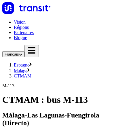
Vision
Régions
Partenaires
Blogue
Français
Espagne
Malaga
CTMAM
M-113
CTMAM : bus M-113
Málaga-Las Lagunas-Fuengirola
(Directo)