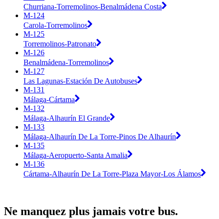
Churriana-Torremolinos-Benalmádena Costa
M-124
Carola-Torremolinos
M-125
Torremolinos-Patronato
M-126
Benalmádena-Torremolinos
M-127
Las Lagunas-Estación De Autobuses
M-131
Málaga-Cártama
M-132
Málaga-Alhaurín El Grande
M-133
Málaga-Alhaurín De La Torre-Pinos De Alhaurín
M-135
Málaga-Aeropuerto-Santa Amalia
M-136
Cártama-Alhaurín De La Torre-Plaza Mayor-Los Álamos
Ne manquez plus jamais votre bus.