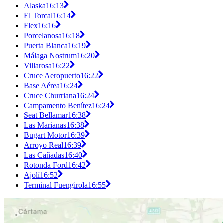
Alaska
16:13
El Torcal
16:14
Flex
16:16
Porcelanosa
16:18
Puerta Blanca
16:19
Málaga Nostrum
16:20
Villarosa
16:22
Cruce Aeropuerto
16:22
Base Aérea
16:24
Cruce Churriana
16:24
Campamento Benítez
16:24
Seat Bellamar
16:38
Las Marianas
16:38
Bugart Motor
16:39
Arroyo Real
16:39
Las Cañadas
16:40
Rotonda Ford
16:42
Ajolí
16:52
Terminal Fuengirola
16:55