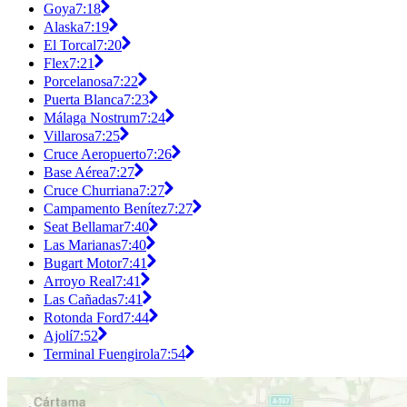
Goya
7:18
Alaska
7:19
El Torcal
7:20
Flex
7:21
Porcelanosa
7:22
Puerta Blanca
7:23
Málaga Nostrum
7:24
Villarosa
7:25
Cruce Aeropuerto
7:26
Base Aérea
7:27
Cruce Churriana
7:27
Campamento Benítez
7:27
Seat Bellamar
7:40
Las Marianas
7:40
Bugart Motor
7:41
Arroyo Real
7:41
Las Cañadas
7:41
Rotonda Ford
7:44
Ajolí
7:52
Terminal Fuengirola
7:54