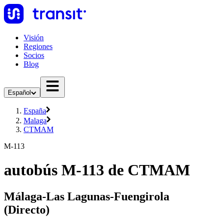
Visión
Regiones
Socios
Blog
Español
España
Malaga
CTMAM
M-113
autobús M-113 de CTMAM
Málaga-Las Lagunas-Fuengirola
(Directo)