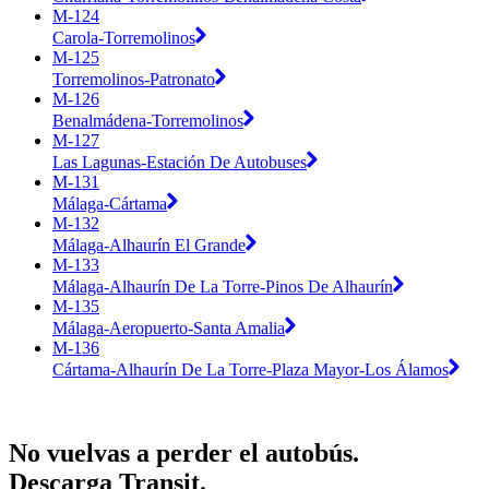
M-124
Carola-Torremolinos
M-125
Torremolinos-Patronato
M-126
Benalmádena-Torremolinos
M-127
Las Lagunas-Estación De Autobuses
M-131
Málaga-Cártama
M-132
Málaga-Alhaurín El Grande
M-133
Málaga-Alhaurín De La Torre-Pinos De Alhaurín
M-135
Málaga-Aeropuerto-Santa Amalia
M-136
Cártama-Alhaurín De La Torre-Plaza Mayor-Los Álamos
No vuelvas a perder el autobús.
Descarga Transit.