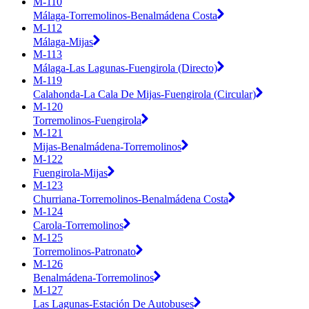
M-110
Málaga-Torremolinos-Benalmádena Costa
M-112
Málaga-Mijas
M-113
Málaga-Las Lagunas-Fuengirola (Directo)
M-119
Calahonda-La Cala De Mijas-Fuengirola (Circular)
M-120
Torremolinos-Fuengirola
M-121
Mijas-Benalmádena-Torremolinos
M-122
Fuengirola-Mijas
M-123
Churriana-Torremolinos-Benalmádena Costa
M-124
Carola-Torremolinos
M-125
Torremolinos-Patronato
M-126
Benalmádena-Torremolinos
M-127
Las Lagunas-Estación De Autobuses