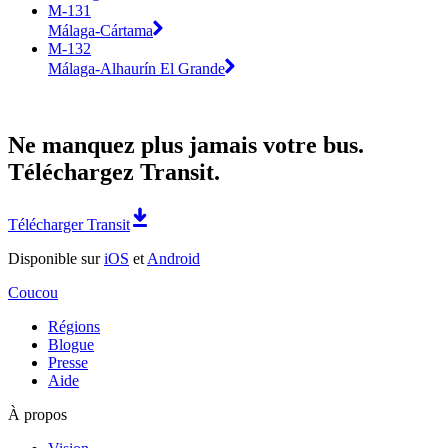
M-131
Málaga-Cártama
M-132
Málaga-Alhaurín El Grande
Ne manquez plus jamais votre bus.
Téléchargez Transit.
Télécharger Transit
Disponible sur
iOS
et
Android
Coucou
Régions
Blogue
Presse
Aide
À propos