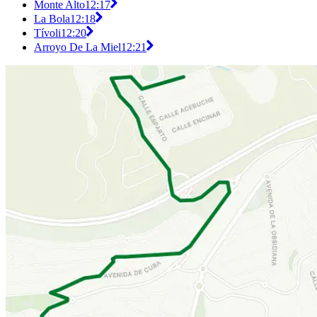
Monte Alto
12:17
La Bola
12:18
Tívoli
12:20
Arroyo De La Miel
12:21