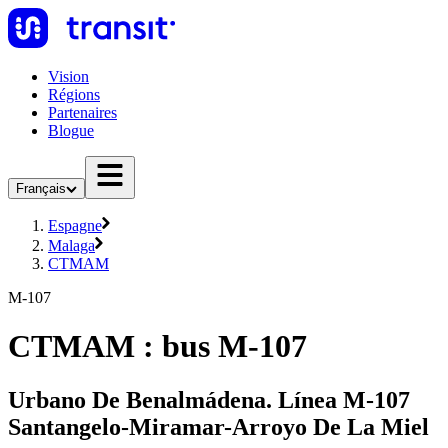
Vision
Régions
Partenaires
Blogue
Français
Espagne
Malaga
CTMAM
M-107
CTMAM : bus M-107
Urbano De Benalmádena. Línea M-107
Santangelo-Miramar-Arroyo De La Miel