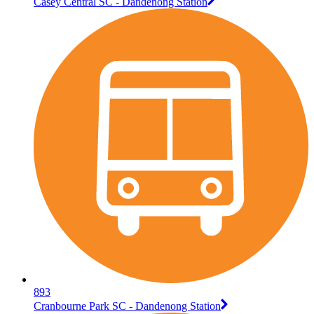
Casey Central SC - Dandenong Station
893
Cranbourne Park SC - Dandenong Station