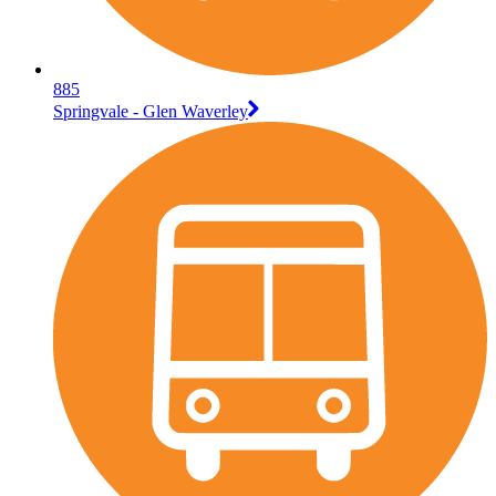
885
Springvale - Glen Waverley