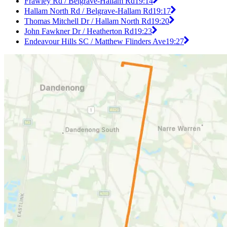
Frawley Rd / Belgrave-Hallam Rd
19:14
Hallam North Rd / Belgrave-Hallam Rd
19:17
Thomas Mitchell Dr / Hallam North Rd
19:20
John Fawkner Dr / Heatherton Rd
19:23
Endeavour Hills SC / Matthew Flinders Ave
19:27