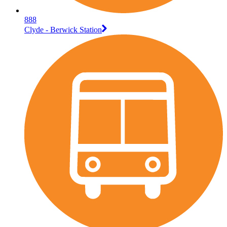
888
Clyde - Berwick Station