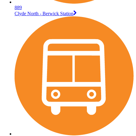
889
Clyde North - Berwick Station