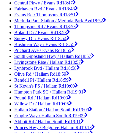
Central Pkwy / Evans Rd
18:47
Fairhaven Bvd / Evans Rd
18:48
Evans Rd / Thompsons Rd
18:51
Merinda Park Station / Merinda Park Bvd
18:52
Thompsons Rd / Evans Rd
18:53
Boland Dr / Evans Rd
18:53
Snowy Dr / Evans Rd
18:54
Bushman Way / Evans Rd
18:55
Prichard Ave / Evans Rd
18:55
South Gippsland Hwy / Hallam Rd
18:57
Livingstone Rise / Hallam Rd
18:57
Lynbrook Bvd / Hallam Rd
18:58
Olive Rd / Hallam Rd
18:59
Rendell Pl / Hallam Rd
18:59
St Kevin's PS / Hallam Rd
19:00
Hampton Park SC / Hallam Rd
19:01
Pound Rd / Hallam Rd
19:03
Willow Dr / Hallam Rd
19:05
Hallam Station / Hallam South Rd
19:09
Empire Way / Hallam South Rd
19:09
Abbott Rd / Hallam South Rd
19:11
Princes Hwy / Belgrave-Hallam Rd
19:13