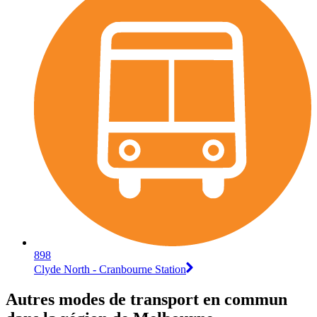
898
Clyde North - Cranbourne Station
Autres modes de transport en commun