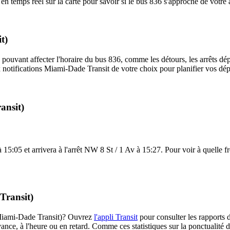
 temps réel sur la carte pour savoir si le bus 836 s'approche de votre a
t)
 pouvant affecter l'horaire du bus 836, comme les détours, les arrêts dép
notifications Miami-Dade Transit de votre choix pour planifier vos dépla
ansit)
5:05 et arrivera à l'arrêt NW 8 St / 1 Av à 15:27. Pour voir à quelle fré
Transit)
 (Miami-Dade Transit)? Ouvrez
l'appli Transit
pour consulter les rapports d
ance, à l'heure ou en retard. Comme ces statistiques sur la ponctualité de