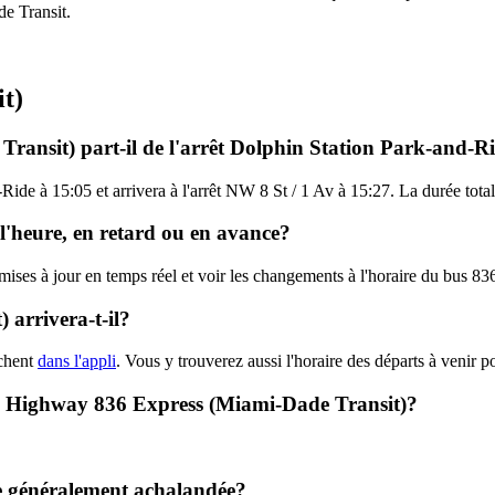
de Transit.
t)
Transit) part-il de l'arrêt Dolphin Station Park-and-R
Ride à 15:05 et arrivera à l'arrêt NW 8 St / 1 Av à 15:27. La durée tota
 l'heure, en retard ou en avance?
s mises à jour en temps réel et voir les changements à l'horaire du bus 
arrivera-t-il?
ichent
dans l'appli
. Vous y trouverez aussi l'horaire des départs à venir p
36 - Highway 836 Express (Miami-Dade Transit)?
le généralement achalandée?