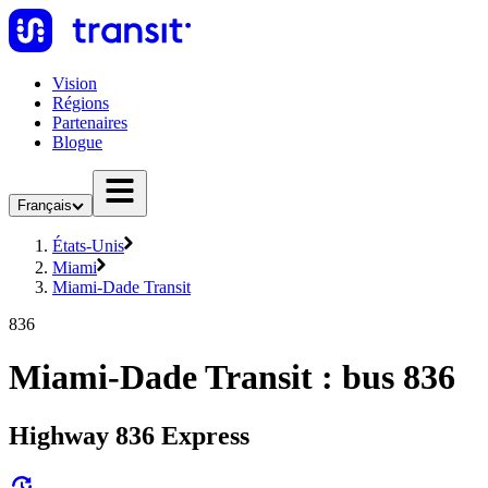
Vision
Régions
Partenaires
Blogue
Français
États-Unis
Miami
Miami-Dade Transit
836
Miami-Dade Transit : bus 836
Highway 836 Express