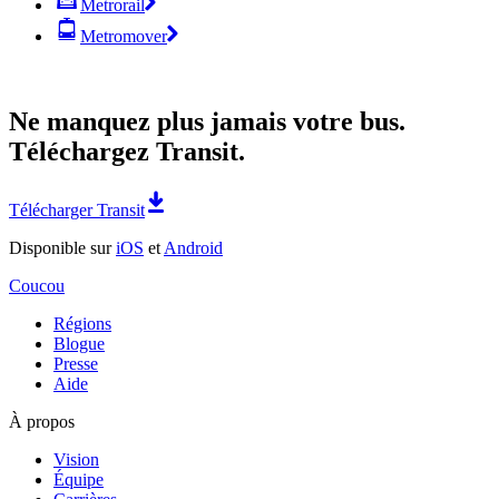
Metrorail
Metromover
Ne manquez plus jamais votre bus.
Téléchargez Transit.
Télécharger Transit
Disponible sur
iOS
et
Android
Coucou
Régions
Blogue
Presse
Aide
À propos
Vision
Équipe