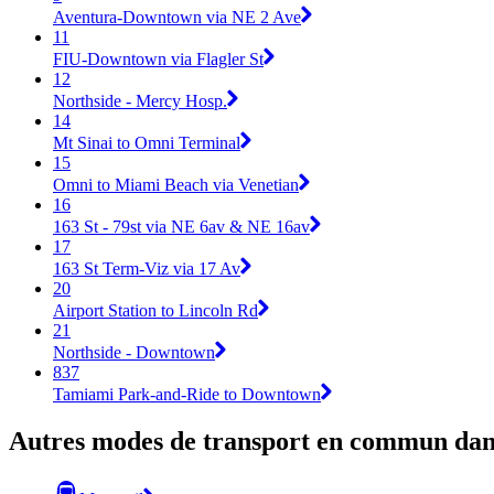
Aventura-Downtown via NE 2 Ave
11
FIU-Downtown via Flagler St
12
Northside - Mercy Hosp.
14
Mt Sinai to Omni Terminal
15
Omni to Miami Beach via Venetian
16
163 St - 79st via NE 6av & NE 16av
17
163 St Term-Viz via 17 Av
20
Airport Station to Lincoln Rd
21
Northside - Downtown
837
Tamiami Park-and-Ride to Downtown
Autres modes de transport en commun dan