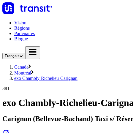
Vision
Régions
Partenaires
Blogue
Français
Canada
Montréal
exo Chambly-Richelieu-Carignan
381
exo Chambly-Richelieu-Carigna
Carignan (Bellevue-Bachand) Taxi s/ Rése