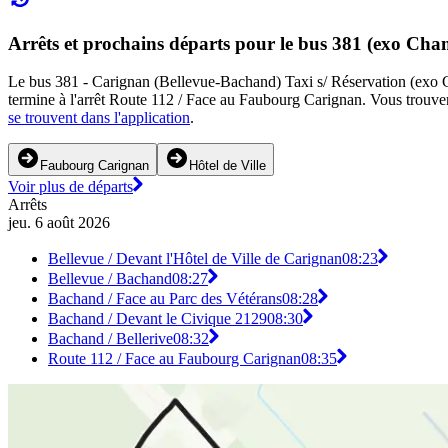
Arrêts et prochains départs pour le bus 381 (exo Ch
Le bus 381 - Carignan (Bellevue-Bachand) Taxi s/ Réservation (exo Cha
termine à l'arrêt Route 112 / Face au Faubourg Carignan. Vous trouvere
se trouvent dans l'application
.
Faubourg Carignan
Hôtel de Ville
Voir plus de départs
Arrêts
jeu. 6 août 2026
Bellevue / Devant l'Hôtel de Ville de Carignan
08:23
Bellevue / Bachand
08:27
Bachand / Face au Parc des Vétérans
08:28
Bachand / Devant le Civique 2129
08:30
Bachand / Bellerive
08:32
Route 112 / Face au Faubourg Carignan
08:35