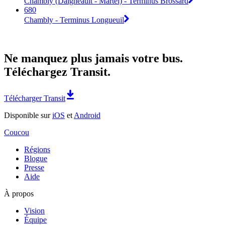
Chambly (Daigneault - Martel) - Terminus Brossard
680
Chambly - Terminus Longueuil
Ne manquez plus jamais votre bus.
Téléchargez Transit.
Télécharger Transit
Disponible sur
iOS
et
Android
Coucou
Régions
Blogue
Presse
Aide
À propos
Vision
Équipe