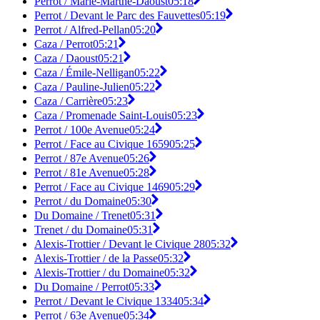
Perrot / Marie-Marthe-Daoust
05:18
Perrot / Devant le Parc des Fauvettes
05:19
Perrot / Alfred-Pellan
05:20
Caza / Perrot
05:21
Caza / Daoust
05:21
Caza / Émile-Nelligan
05:22
Caza / Pauline-Julien
05:22
Caza / Carrière
05:23
Caza / Promenade Saint-Louis
05:23
Perrot / 100e Avenue
05:24
Perrot / Face au Civique 1659
05:25
Perrot / 87e Avenue
05:26
Perrot / 81e Avenue
05:28
Perrot / Face au Civique 1469
05:29
Perrot / du Domaine
05:30
Du Domaine / Trenet
05:31
Trenet / du Domaine
05:31
Alexis-Trottier / Devant le Civique 28
05:32
Alexis-Trottier / de la Passe
05:32
Alexis-Trottier / du Domaine
05:32
Du Domaine / Perrot
05:33
Perrot / Devant le Civique 1334
05:34
Perrot / 63e Avenue
05:34