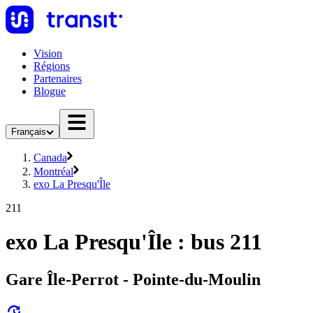
Vision
Régions
Partenaires
Blogue
Français
Canada
Montréal
exo La Presqu'Île
211
exo La Presqu'Île : bus 211
Gare Île-Perrot - Pointe-du-Moulin