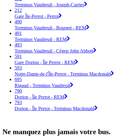
Terminus Vaudreuil - Joseph-Carrier
212
Gare Île-Perrot - Perrot
490
Terminus Vaudreuil - Bourget - REM
491
Terminus Vaudreuil - REM
493
Terminus Vaudreuil - Cégep John Abbott
591
Gare Dorion - Île Perrot - REM
593
Notre-Dame-de-l'Île-Perrot - Terminus Macdonald
695
Rigaud - Terminus Vaudreuil
790
Dorion - Île Perrot - REM
793
Dorion - Île Perrot - Terminus Macdonald
Ne manquez plus jamais votre bus.