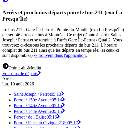
Arrêts et prochains départs pour le bus 211 (exo La
Presqu'Île)
Le bus 211 - Gare Île-Perrot - Pointe-du-Moulin (exo La Presqu'Île)
dessert 46 arrêts de bus à Montréal. Ce trajet débute à l'arrêt Saint-
Joseph / Perrot et se termine à l'arrêt Gare Île-Perrot / Quai 2. Vous
trouverez ci-dessous les prochains départs du bus 211. L'horaire
complet du bus 211 ainsi que les départs en temps réel (si ceux-ci
sont disponibles)
se trouvent dans l'application
.
Pointe-du-Moulin
Voir plus de départs
Arrêts
lun. 10 août 2026
Saint-Joseph / Perrot
05:13
Perrot / 150e Avenue
05:14
Perrot / 146e Avenue
05:15
Perrot / 144e Avenue
05:15
Perrot / de l'Église
05:16
Perrot / Face au Civique 2180
05:17