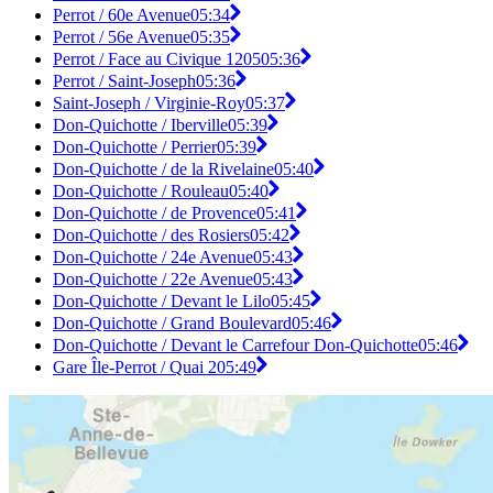
Perrot / 60e Avenue
05:34
Perrot / 56e Avenue
05:35
Perrot / Face au Civique 1205
05:36
Perrot / Saint-Joseph
05:36
Saint-Joseph / Virginie-Roy
05:37
Don-Quichotte / Iberville
05:39
Don-Quichotte / Perrier
05:39
Don-Quichotte / de la Rivelaine
05:40
Don-Quichotte / Rouleau
05:40
Don-Quichotte / de Provence
05:41
Don-Quichotte / des Rosiers
05:42
Don-Quichotte / 24e Avenue
05:43
Don-Quichotte / 22e Avenue
05:43
Don-Quichotte / Devant le Lilo
05:45
Don-Quichotte / Grand Boulevard
05:46
Don-Quichotte / Devant le Carrefour Don-Quichotte
05:46
Gare Île-Perrot / Quai 2
05:49