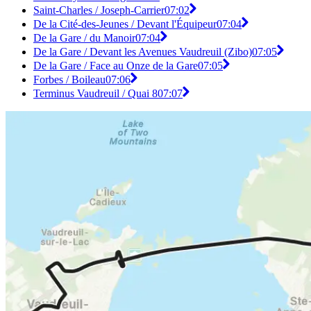
Saint-Charles / Joseph-Carrier
07:02
De la Cité-des-Jeunes / Devant l'Équipeur
07:04
De la Gare / du Manoir
07:04
De la Gare / Devant les Avenues Vaudreuil (Zibo)
07:05
De la Gare / Face au Onze de la Gare
07:05
Forbes / Boileau
07:06
Terminus Vaudreuil / Quai 8
07:07