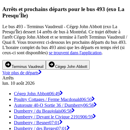
Arrêts et prochains départs pour le bus 493 (exo La
Presqu'Île)
Le bus 493 - Terminus Vaudreuil - Cégep John Abbott (exo La
Presqu'Île) dessert 14 arrêts de bus à Montréal. Ce trajet débute à
l'arrêt Cégep John Abbott et se termine à l'arrêt Terminus Vaudreuil /
Quai 8. Vous trouverez ci-dessous les prochains départs du bus 493.
L'horaire complet du bus 493 ainsi que les départs en temps réel (si
ceux-ci sont disponibles)
se trouvent dans l'application
.
Terminus Vaudreuil
Cégep John Abbott
Voir plus de départs
Arrêts
lun. 10 août 2026
Cégep John Abbott
06:49
Poultry Cottages / Ferme Macdonald
06:50
Autoroute 40-O Sortie 36 / Dumberry
06:58
Dumberry / du Beaujolais
06:58
Dumberry / Devant le Civique 21919
06:59
Dumberry / Besner
07:01
Dumberry / des Berges
07:01