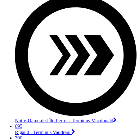
Notre-Dame-de-l'Île-Perrot - Terminus Macdonald
695
Rigaud - Terminus Vaudreuil
790