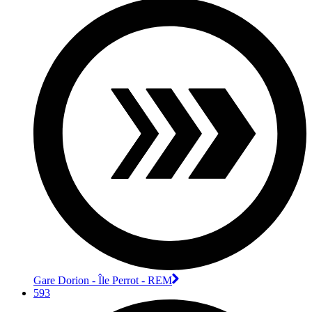
Gare Dorion - Île Perrot - REM
593