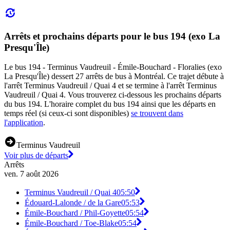
Arrêts et prochains départs pour le bus 194 (exo La
Presqu'Île)
Le bus 194 - Terminus Vaudreuil - Émile-Bouchard - Floralies (exo
La Presqu'Île) dessert 27 arrêts de bus à Montréal. Ce trajet débute à
l'arrêt Terminus Vaudreuil / Quai 4 et se termine à l'arrêt Terminus
Vaudreuil / Quai 4. Vous trouverez ci-dessous les prochains départs
du bus 194. L'horaire complet du bus 194 ainsi que les départs en
temps réel (si ceux-ci sont disponibles)
se trouvent dans
l'application
.
Terminus Vaudreuil
Voir plus de départs
Arrêts
ven. 7 août 2026
Terminus Vaudreuil / Quai 4
05:50
Édouard-Lalonde / de la Gare
05:53
Émile-Bouchard / Phil-Goyette
05:54
Émile-Bouchard / Toe-Blake
05:54