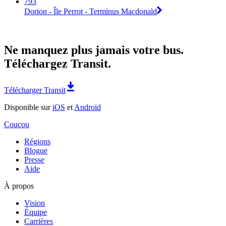
793
Dorion - Île Perrot - Terminus Macdonald
Ne manquez plus jamais votre bus.
Téléchargez Transit.
Télécharger Transit
Disponible sur
iOS
et
Android
Coucou
Régions
Blogue
Presse
Aide
À propos
Vision
Équipe
Carrières