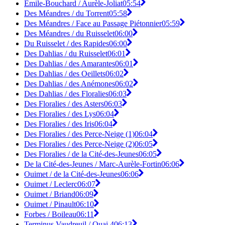
Émile-Bouchard / Aurèle-Joliat
05:54
Des Méandres / du Torrent
05:58
Des Méandres / Face au Passage Piétonnier
05:59
Des Méandres / du Ruisselet
06:00
Du Ruisselet / des Rapides
06:00
Des Dahlias / du Ruisselet
06:01
Des Dahlias / des Amarantes
06:01
Des Dahlias / des Oeillets
06:02
Des Dahlias / des Anémones
06:02
Des Dahlias / des Floralies
06:03
Des Floralies / des Asters
06:03
Des Floralies / des Lys
06:04
Des Floralies / des Iris
06:04
Des Floralies / des Perce-Neige (1)
06:04
Des Floralies / des Perce-Neige (2)
06:05
Des Floralies / de la Cité-des-Jeunes
06:05
De la Cité-des-Jeunes / Marc-Aurèle-Fortin
06:06
Ouimet / de la Cité-des-Jeunes
06:06
Ouimet / Leclerc
06:07
Ouimet / Briand
06:09
Ouimet / Pinault
06:10
Forbes / Boileau
06:11
Terminus Vaudreuil / Quai 4
06:13