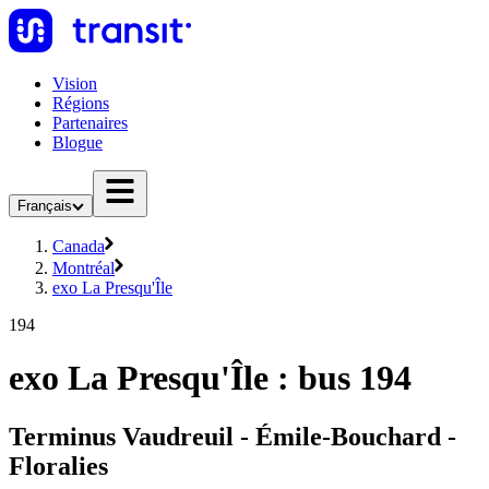
Vision
Régions
Partenaires
Blogue
Français
Canada
Montréal
exo La Presqu'Île
194
exo La Presqu'Île : bus 194
Terminus Vaudreuil - Émile-Bouchard -
Floralies