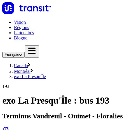
Vision
Régions
Partenaires
Blogue
Français
Canada
Montréal
exo La Presqu'Île
193
exo La Presqu'Île : bus 193
Terminus Vaudreuil - Ouimet - Floralies