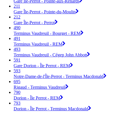
Gare Île-Perrot - Pointe-aux-Renards
211
Gare Île-Perrot - Pointe-du-Moulin
212
Gare Île-Perrot - Perrot
490
Terminus Vaudreuil - Bourget - REM
491
Terminus Vaudreuil - REM
493
Terminus Vaudreuil - Cégep John Abbott
591
Gare Dorion - Île Perrot - REM
593
Notre-Dame-de-l'Île-Perrot - Terminus Macdonald
695
Rigaud - Terminus Vaudreuil
790
Dorion - Île Perrot - REM
793
Dorion - Île Perrot - Terminus Macdonald