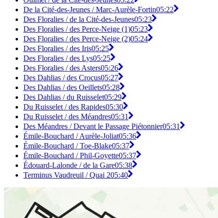
De la Cité-des-Jeunes / Marc-Aurèle-Fortin
05:22
Des Floralies / de la Cité-des-Jeunes
05:23
Des Floralies / des Perce-Neige (1)
05:23
Des Floralies / des Perce-Neige (2)
05:24
Des Floralies / des Iris
05:25
Des Floralies / des Lys
05:25
Des Floralies / des Asters
05:26
Des Dahlias / des Crocus
05:27
Des Dahlias / des Oeillets
05:28
Des Dahlias / du Ruisselet
05:29
Du Ruisselet / des Rapides
05:30
Du Ruisselet / des Méandres
05:31
Des Méandres / Devant le Passage Piétonnier
05:31
Émile-Bouchard / Aurèle-Joliat
05:36
Émile-Bouchard / Toe-Blake
05:37
Émile-Bouchard / Phil-Goyette
05:37
Édouard-Lalonde / de la Gare
05:38
Terminus Vaudreuil / Quai 2
05:40