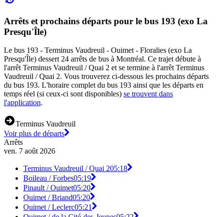
Arrêts et prochains départs pour le bus 193 (exo La
Presqu'Île)
Le bus 193 - Terminus Vaudreuil - Ouimet - Floralies (exo La
Presqu'Île) dessert 24 arrêts de bus à Montréal. Ce trajet débute à
l'arrêt Terminus Vaudreuil / Quai 2 et se termine à l'arrêt Terminus
Vaudreuil / Quai 2. Vous trouverez ci-dessous les prochains départs
du bus 193. L'horaire complet du bus 193 ainsi que les départs en
temps réel (si ceux-ci sont disponibles)
se trouvent dans
l'application
.
Terminus Vaudreuil
Voir plus de départs
Arrêts
ven. 7 août 2026
Terminus Vaudreuil / Quai 2
05:18
Boileau / Forbes
05:19
Pinault / Ouimet
05:20
Ouimet / Briand
05:20
Ouimet / Leclerc
05:21
Ouimet / de la Cité-des-Jeunes
05:22