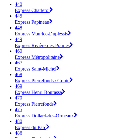
440
Express Charleroi
445
Express Papineau
448
Express Maurice-Duplessis
449
Express Rivière-des-Prairies
460
Express Métropolitaine
467
Express Saint-Michel
468
Express Pierrefonds / Gouin
469
Express Henri-Bourassa
470
Express Pierrefonds
475
Express Dollard-des-Ormeaux
480
Express du Parc
486