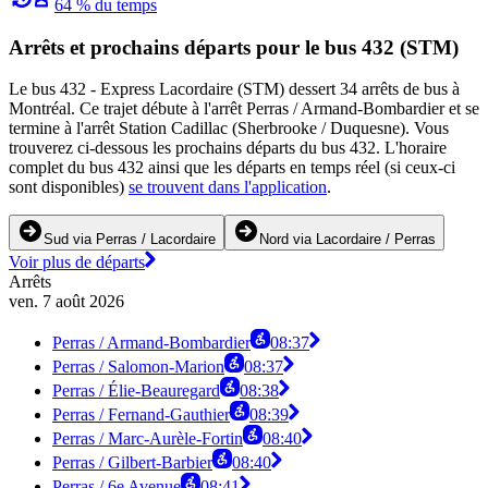
64 % du temps
Arrêts et prochains départs pour le bus 432 (STM)
Le bus 432 - Express Lacordaire (STM) dessert 34 arrêts de bus à
Montréal. Ce trajet débute à l'arrêt Perras / Armand-Bombardier et se
termine à l'arrêt Station Cadillac (Sherbrooke / Duquesne). Vous
trouverez ci-dessous les prochains départs du bus 432. L'horaire
complet du bus 432 ainsi que les départs en temps réel (si ceux-ci
sont disponibles)
se trouvent dans l'application
.
Sud via Perras / Lacordaire
Nord via Lacordaire / Perras
Voir plus de départs
Arrêts
ven. 7 août 2026
Perras / Armand-Bombardier
08:37
Perras / Salomon-Marion
08:37
Perras / Élie-Beauregard
08:38
Perras / Fernand-Gauthier
08:39
Perras / Marc-Aurèle-Fortin
08:40
Perras / Gilbert-Barbier
08:40
Perras / 6e Avenue
08:41