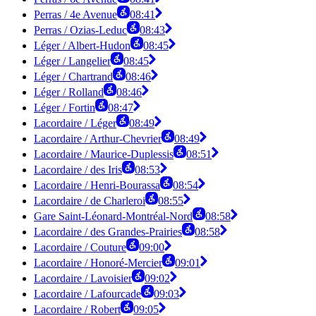
Perras / 4e Avenue
08:41
Perras / Ozias-Leduc
08:43
Léger / Albert-Hudon
08:45
Léger / Langelier
08:45
Léger / Chartrand
08:46
Léger / Rolland
08:46
Léger / Fortin
08:47
Lacordaire / Léger
08:49
Lacordaire / Arthur-Chevrier
08:49
Lacordaire / Maurice-Duplessis
08:51
Lacordaire / des Iris
08:53
Lacordaire / Henri-Bourassa
08:54
Lacordaire / de Charleroi
08:55
Gare Saint-Léonard-Montréal-Nord
08:58
Lacordaire / des Grandes-Prairies
08:58
Lacordaire / Couture
09:00
Lacordaire / Honoré-Mercier
09:01
Lacordaire / Lavoisier
09:02
Lacordaire / Lafourcade
09:03
Lacordaire / Robert
09:05