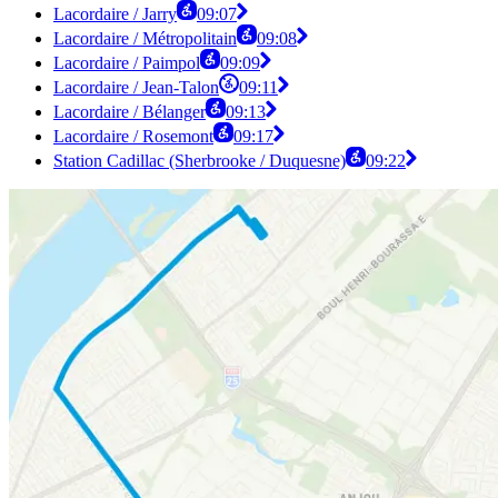
Lacordaire / Jarry
09:07
Lacordaire / Métropolitain
09:08
Lacordaire / Paimpol
09:09
Lacordaire / Jean-Talon
09:11
Lacordaire / Bélanger
09:13
Lacordaire / Rosemont
09:17
Station Cadillac (Sherbrooke / Duquesne)
09:22