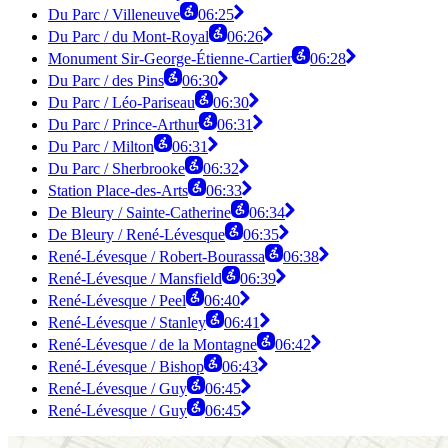
Du Parc / Villeneuve
06:25
Du Parc / du Mont-Royal
06:26
Monument Sir-George-Étienne-Cartier
06:28
Du Parc / des Pins
06:30
Du Parc / Léo-Pariseau
06:30
Du Parc / Prince-Arthur
06:31
Du Parc / Milton
06:31
Du Parc / Sherbrooke
06:32
Station Place-des-Arts
06:33
De Bleury / Sainte-Catherine
06:34
De Bleury / René-Lévesque
06:35
René-Lévesque / Robert-Bourassa
06:38
René-Lévesque / Mansfield
06:39
René-Lévesque / Peel
06:40
René-Lévesque / Stanley
06:41
René-Lévesque / de la Montagne
06:42
René-Lévesque / Bishop
06:43
René-Lévesque / Guy
06:45
René-Lévesque / Guy
06:45