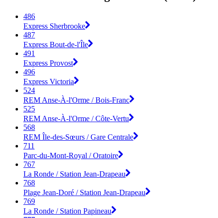
486
Express Sherbrooke
487
Express Bout-de-l'Île
491
Express Provost
496
Express Victoria
524
REM Anse-À-l'Orme / Bois-Franc
525
REM Anse-À-l'Orme / Côte-Vertu
568
REM Île-des-Sœurs / Gare Centrale
711
Parc-du-Mont-Royal / Oratoire
767
La Ronde / Station Jean-Drapeau
768
Plage Jean-Doré / Station Jean-Drapeau
769
La Ronde / Station Papineau