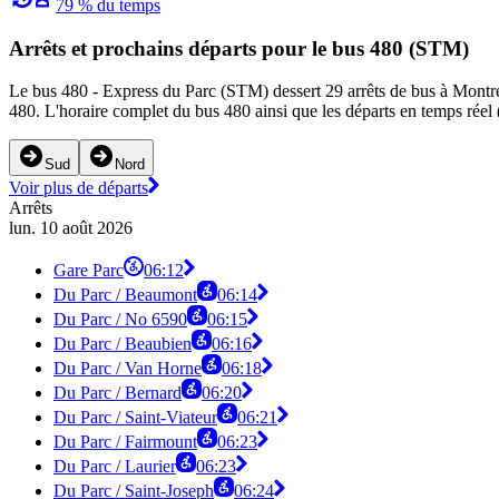
79 % du temps
Arrêts et prochains départs pour le bus 480 (STM)
Le bus 480 - Express du Parc (STM) dessert 29 arrêts de bus à Montréal
480. L'horaire complet du bus 480 ainsi que les départs en temps réel 
Sud
Nord
Voir plus de départs
Arrêts
lun. 10 août 2026
Gare Parc
06:12
Du Parc / Beaumont
06:14
Du Parc / No 6590
06:15
Du Parc / Beaubien
06:16
Du Parc / Van Horne
06:18
Du Parc / Bernard
06:20
Du Parc / Saint-Viateur
06:21
Du Parc / Fairmount
06:23
Du Parc / Laurier
06:23
Du Parc / Saint-Joseph
06:24