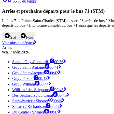
55 % du temps
Arrêts et prochains départs pour le bus 71 (STM)
Le bus 71 - Pointe-Saint-Charles (STM) dessert 26 arrêts de bus à Montr
départs du bus 71. L'horaire complet du bus 71 ainsi que les départs e
Sud
Nord
Voir plus de départs
Arrêts
ven. 7 août 2026
Station Guy-Concordia
00:36
Guy / Saint-Antoine
00:41
Guy / Saint-Jacques
00:42
Guy / Paxton
00:43
Guy / William
00:44
William / des Seigneurs
00:45
Des Seigneurs / du Canal
00:46
Saint-Patrick / Shearer
00:46
Shearer / Richardson
00:47
Du Centre / Shearer
00:47