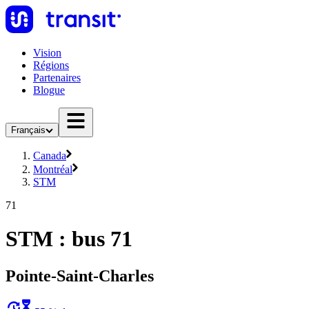
Vision
Régions
Partenaires
Blogue
Français
Canada
Montréal
STM
71
STM : bus 71
Pointe-Saint-Charles