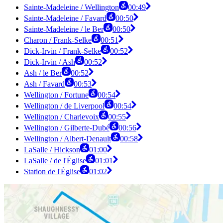
Sainte-Madeleine / Wellington
00:49
Sainte-Madeleine / Favard
00:50
Sainte-Madeleine / le Ber
00:50
Charon / Frank-Selke
00:51
Dick-Irvin / Frank-Selke
00:52
Dick-Irvin / Ash
00:52
Ash / le Ber
00:52
Ash / Favard
00:53
Wellington / Fortune
00:54
Wellington / de Liverpool
00:54
Wellington / Charlevoix
00:55
Wellington / Gilberte-Dubé
00:56
Wellington / Albert-Denault
00:58
LaSalle / Hickson
01:00
LaSalle / de l'Église
01:01
Station de l'Église
01:02