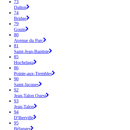
73
Dalton
74
Bridge
79
Gouin
80
Avenue du Parc
81
Saint-Jean-Baptiste
85
Hochelaga
86
Pointe-aux-Trembles
90
Saint-Jacques
92
Jean-Talon Ouest
93
Jean-Talon
94
D'Iberville
95
Bélanger