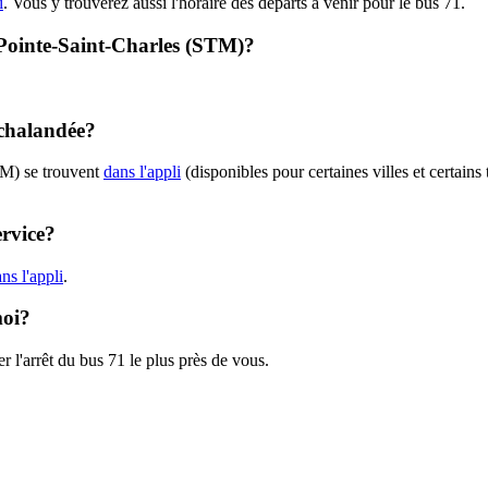
i
. Vous y trouverez aussi l'horaire des départs à venir pour le bus 71.
- Pointe-Saint-Charles (STM)?
achalandée?
TM) se trouvent
dans l'appli
(disponibles pour certaines villes et certains
ervice?
ns l'appli
.
moi?
r l'arrêt du bus 71 le plus près de vous.