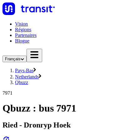
Vision
Régions
Partenaires
Blogue
Français
Pays-Bas
Netherlands
Qbuzz
7971
Qbuzz : bus 7971
Ried - Dronryp Hoek