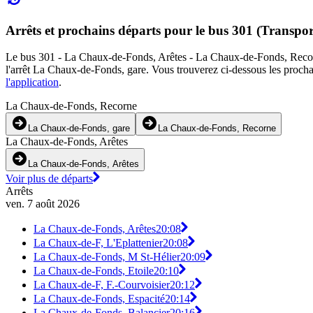
Arrêts et prochains départs pour le bus 301 (Transpor
Le bus 301 - La Chaux-de-Fonds, Arêtes - La Chaux-de-Fonds, Recorne 
l'arrêt La Chaux-de-Fonds, gare. Vous trouverez ci-dessous les prochai
l'application
.
La Chaux-de-Fonds, Recorne
La Chaux-de-Fonds, gare
La Chaux-de-Fonds, Recorne
La Chaux-de-Fonds, Arêtes
La Chaux-de-Fonds, Arêtes
Voir plus de départs
Arrêts
ven. 7 août 2026
La Chaux-de-Fonds, Arêtes
20:08
La Chaux-de-F, L'Eplattenier
20:08
La Chaux-de-Fonds, M St-Hélier
20:09
La Chaux-de-Fonds, Etoile
20:10
La Chaux-de-F, F.-Courvoisier
20:12
La Chaux-de-Fonds, Espacité
20:14
La Chaux-de-Fonds, Balancier
20:16