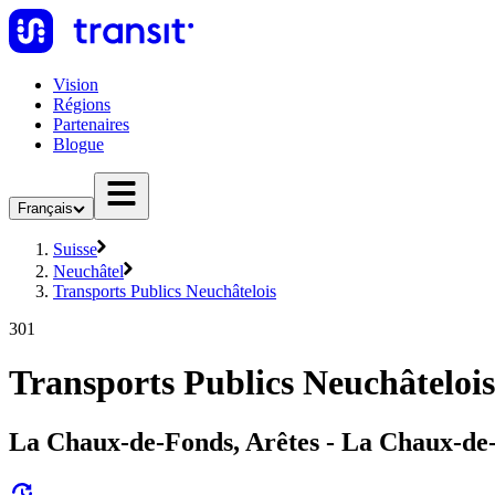
Vision
Régions
Partenaires
Blogue
Français
Suisse
Neuchâtel
Transports Publics Neuchâtelois
301
Transports Publics Neuchâtelois
La Chaux-de-Fonds, Arêtes - La Chaux-de