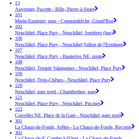
13
Auvernier, Pacotte - Bôle, Pierre-à-Sisier
101
Marin-Epagnier, gare - Cormondrèche, Grand'Rue
102
Neuchâtel, Place Pury - Neuchâtel, Serrières (bus)
106
Neuchâtel, Place Pury - Neuchâtel,Vallon de l'Ermitage
107
Neuchâtel, Place Pury - Hauterive NE, poste
108
Neuchâtel, Temple Valangines - Neuchâtel, Place Pury
109
Neuchâtel, Trois-Chênes - Neuchâtel, Place Pury
120
Neuchâtel, gare nord - Chambrelien, gare
121
Neuchâtel, Place Pury - Neuchâtel, Piscines
122
Corcelles NE, Place de la Gare - Neuchâtel, gare nord
301
La Chaux-de-Fonds, Arêtes - La Chaux-de-Fonds, Recorne
302
La Chaux-de-F, Combe-à-l'Ours - La Chaux-de-Fonds,