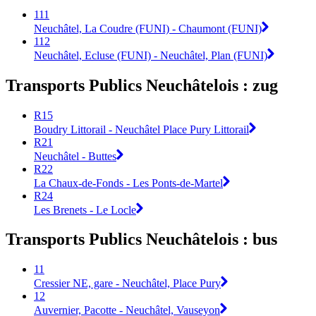
111
Neuchâtel, La Coudre (FUNI) - Chaumont (FUNI)
112
Neuchâtel, Ecluse (FUNI) - Neuchâtel, Plan (FUNI)
Transports Publics Neuchâtelois : zug
R15
Boudry Littorail - Neuchâtel Place Pury Littorail
R21
Neuchâtel - Buttes
R22
La Chaux-de-Fonds - Les Ponts-de-Martel
R24
Les Brenets - Le Locle
Transports Publics Neuchâtelois : bus
11
Cressier NE, gare - Neuchâtel, Place Pury
12
Auvernier, Pacotte - Neuchâtel, Vauseyon