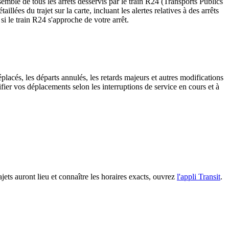
emble de tous les arrêts desservis par le train R24 (Transports Publics
aillées du trajet sur la carte, incluant les alertes relatives à des arrêts
i le train R24 s'approche de votre arrêt.
placés, les départs annulés, les retards majeurs et autres modifications
ier vos déplacements selon les interruptions de service en cours et à
ajets auront lieu et connaître les horaires exacts, ouvrez
l'appli Transit
.