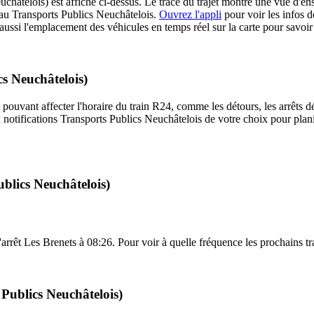
châtelois) est affiché ci-dessus. Le tracé du trajet montre une vue d'ens
eau Transports Publics Neuchâtelois.
Ouvrez l'appli
pour voir les infos dét
ussi l'emplacement des véhicules en temps réel sur la carte pour savoir s
cs Neuchâtelois)
 pouvant affecter l'horaire du train R24, comme les détours, les arrêts dé
notifications Transports Publics Neuchâtelois de votre choix pour planif
blics Neuchâtelois)
l'arrêt Les Brenets à 08:26. Pour voir à quelle fréquence les prochains tr
 Publics Neuchâtelois)