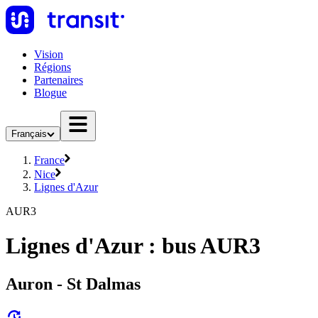
Vision
Régions
Partenaires
Blogue
Français
France
Nice
Lignes d'Azur
AUR3
Lignes d'Azur : bus AUR3
Auron - St Dalmas