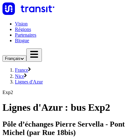
Vision
Régions
Partenaires
Blogue
Français
France
Nice
Lignes d'Azur
Exp2
Lignes d'Azur : bus Exp2
Pôle d’échanges Pierre Servella - Pont
Michel (par Rue 18bis)