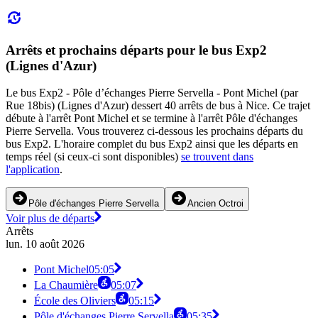
Arrêts et prochains départs pour le bus Exp2
(Lignes d'Azur)
Le bus Exp2 - Pôle d’échanges Pierre Servella - Pont Michel (par
Rue 18bis) (Lignes d'Azur) dessert 40 arrêts de bus à Nice. Ce trajet
débute à l'arrêt Pont Michel et se termine à l'arrêt Pôle d'échanges
Pierre Servella. Vous trouverez ci-dessous les prochains départs du
bus Exp2. L'horaire complet du bus Exp2 ainsi que les départs en
temps réel (si ceux-ci sont disponibles)
se trouvent dans
l'application
.
Pôle d'échanges Pierre Servella
Ancien Octroi
Voir plus de départs
Arrêts
lun. 10 août 2026
Pont Michel
05:05
La Chaumière
05:07
École des Oliviers
05:15
Pôle d'échanges Pierre Servella
05:35