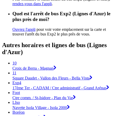
rendez-vous dans l'appli
.
Quel est l'arrêt de bus Exp2 (Lignes d'Azur) le
plus près de moi?
Ouvrez l'appli
pour voir votre emplacement sur la carte et
trouver l'arrêt du bus Exp2 le plus près de vous.
Autres horaires et lignes de bus (Lignes
d'Azur)
10
Croix de Berra - Magnan
11
Square Daudet - Vallon des Fleurs - Bella Vista
Exp4
17ème Ter - CADAM / Ctre administratif - Grand Arénas
Foot
Ctre comm. / St-Isidore - Plan du Var
LIso
Navette Isola Village - Isola 2000
Boréon