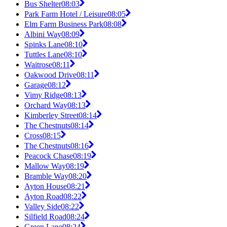
Bus Shelter
08:03
Park Farm Hotel / Leisure
08:05
Elm Farm Business Park
08:08
Albini Way
08:09
Spinks Lane
08:10
Tuttles Lane
08:10
Waitrose
08:11
Oakwood Drive
08:11
Garage
08:12
Vimy Ridge
08:13
Orchard Way
08:13
Kimberley Street
08:14
The Chestnuts
08:14
Cross
08:15
The Chestnuts
08:16
Peacock Chase
08:19
Mallow Way
08:19
Bramble Way
08:20
Ayton House
08:21
Ayton Road
08:22
Valley Side
08:22
Silfield Road
08:24
Green Lane
08:24