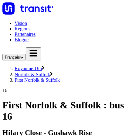
Vision
Régions
Partenaires
Blogue
Français
Royaume-Uni
Norfolk & Suffolk
First Norfolk & Suffolk
16
First Norfolk & Suffolk : bus
16
Hilary Close - Goshawk Rise