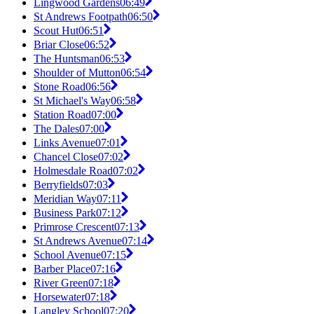
Lingwood Gardens
06:49
St Andrews Footpath
06:50
Scout Hut
06:51
Briar Close
06:52
The Huntsman
06:53
Shoulder of Mutton
06:54
Stone Road
06:56
St Michael's Way
06:58
Station Road
07:00
The Dales
07:00
Links Avenue
07:01
Chancel Close
07:02
Holmesdale Road
07:02
Berryfields
07:03
Meridian Way
07:11
Business Park
07:12
Primrose Crescent
07:13
St Andrews Avenue
07:14
School Avenue
07:15
Barber Place
07:16
River Green
07:18
Horsewater
07:18
Langley School
07:20