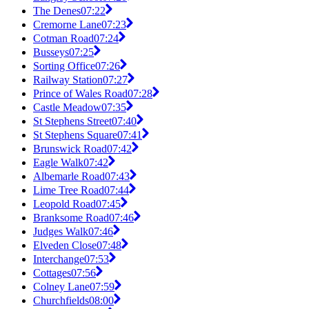
The Denes
07:22
Cremorne Lane
07:23
Cotman Road
07:24
Busseys
07:25
Sorting Office
07:26
Railway Station
07:27
Prince of Wales Road
07:28
Castle Meadow
07:35
St Stephens Street
07:40
St Stephens Square
07:41
Brunswick Road
07:42
Eagle Walk
07:42
Albemarle Road
07:43
Lime Tree Road
07:44
Leopold Road
07:45
Branksome Road
07:46
Judges Walk
07:46
Elveden Close
07:48
Interchange
07:53
Cottages
07:56
Colney Lane
07:59
Churchfields
08:00