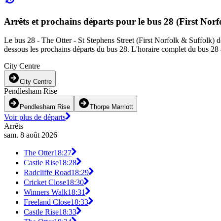
Arrêts et prochains départs pour le bus 28 (First Norf
Le bus 28 - The Otter - St Stephens Street (First Norfolk & Suffolk) des
dessous les prochains départs du bus 28. L'horaire complet du bus 28 a
City Centre
City Centre
Pendlesham Rise
Pendlesham Rise
Thorpe Marriott
Voir plus de départs
Arrêts
sam. 8 août 2026
The Otter
18:27
Castle Rise
18:28
Radcliffe Road
18:29
Cricket Close
18:30
Winners Walk
18:31
Freeland Close
18:33
Castle Rise
18:33