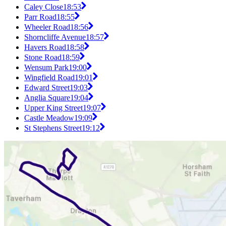
Caley Close
18:53
Parr Road
18:55
Wheeler Road
18:56
Shorncliffe Avenue
18:57
Havers Road
18:58
Stone Road
18:59
Wensum Park
19:00
Wingfield Road
19:01
Edward Street
19:03
Anglia Square
19:04
Upper King Street
19:07
Castle Meadow
19:09
St Stephens Street
19:12