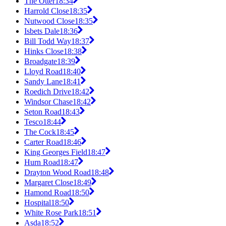
The Otter
18:34
Harrold Close
18:35
Nutwood Close
18:35
Isbets Dale
18:36
Bill Todd Way
18:37
Hinks Close
18:38
Broadgate
18:39
Lloyd Road
18:40
Sandy Lane
18:41
Roedich Drive
18:42
Windsor Chase
18:42
Seton Road
18:43
Tesco
18:44
The Cock
18:45
Carter Road
18:46
King Georges Field
18:47
Hurn Road
18:47
Drayton Wood Road
18:48
Margaret Close
18:49
Hamond Road
18:50
Hospital
18:50
White Rose Park
18:51
Asda
18:52