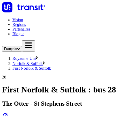
Vision
Régions
Partenaires
Blogue
Français
Royaume-Uni
Norfolk & Suffolk
First Norfolk & Suffolk
28
First Norfolk & Suffolk : bus 28
The Otter - St Stephens Street