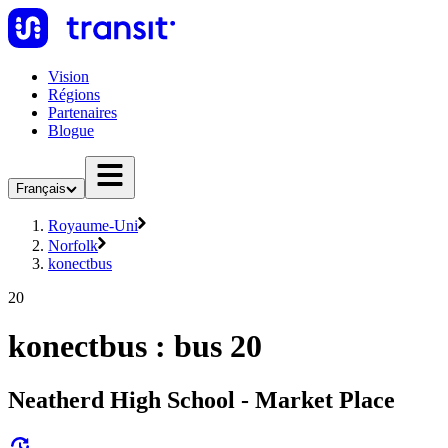
Vision
Régions
Partenaires
Blogue
Français
Royaume-Uni
Norfolk
konectbus
20
konectbus : bus 20
Neatherd High School - Market Place