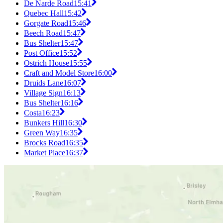
De Narde Road
15:41
Quebec Hall
15:42
Gorgate Road
15:46
Beech Road
15:47
Bus Shelter
15:47
Post Office
15:52
Ostrich House
15:55
Craft and Model Store
16:00
Druids Lane
16:07
Village Sign
16:13
Bus Shelter
16:16
Costa
16:23
Bunkers Hill
16:30
Green Way
16:35
Brocks Road
16:35
Market Place
16:37