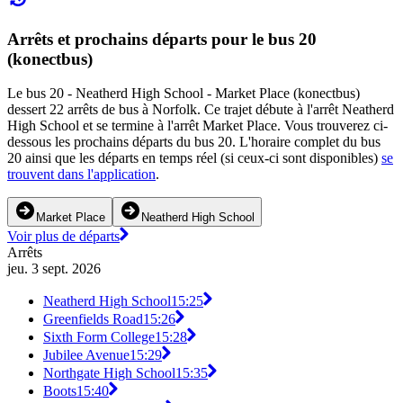
Arrêts et prochains départs pour le bus 20
(konectbus)
Le bus 20 - Neatherd High School - Market Place (konectbus)
dessert 22 arrêts de bus à Norfolk. Ce trajet débute à l'arrêt Neatherd
High School et se termine à l'arrêt Market Place. Vous trouverez ci-
dessous les prochains départs du bus 20. L'horaire complet du bus
20 ainsi que les départs en temps réel (si ceux-ci sont disponibles)
se
trouvent dans l'application
.
Market Place
Neatherd High School
Voir plus de départs
Arrêts
jeu. 3 sept. 2026
Neatherd High School
15:25
Greenfields Road
15:26
Sixth Form College
15:28
Jubilee Avenue
15:29
Northgate High School
15:35
Boots
15:40