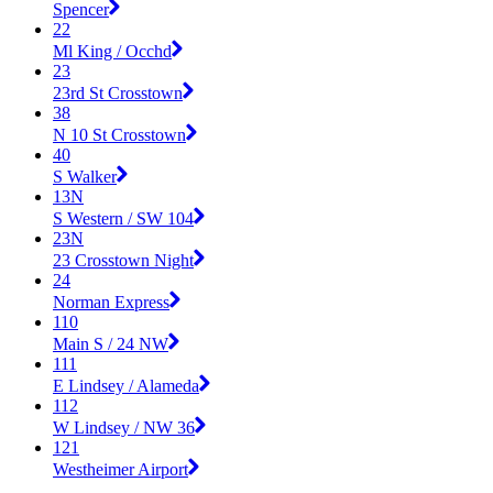
Spencer
22
Ml King / Occhd
23
23rd St Crosstown
38
N 10 St Crosstown
40
S Walker
13N
S Western / SW 104
23N
23 Crosstown Night
24
Norman Express
110
Main S / 24 NW
111
E Lindsey / Alameda
112
W Lindsey / NW 36
121
Westheimer Airport