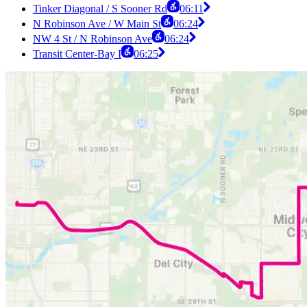
Tinker Diagonal / S Sooner Rd
06:11
N Robinson Ave / W Main St
06:24
NW 4 St / N Robinson Ave
06:24
Transit Center-Bay I
06:25