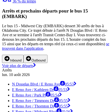
36 % du temps
Arrêts et prochains départs pour le bus 15
(EMBARK)
Le bus 15 - Midwest City (EMBARK) dessert 30 arrêts de bus à
Oklahoma City. Ce trajet débute à l'arrêt N Douglas Blvd / E Reno
Ave et se termine à l'arrêt Transit Center-Bay I. Vous trouverez ci-
dessous les prochains départs du bus 15. L'horaire complet du bus
15 ainsi que les départs en temps réel (si ceux-ci sont disponibles)
se
trouvent dans l'application
.
Inbound
Outbound
Voir plus de départs
Arrêts
lun. 10 août 2026
N Douglas Blvd / E Reno Ave
05:53
E Reno Ave / Kathleen Dr
05:53
E Reno Ave / Park Pl
05:54
E Reno Ave / Timmons Dr
05:55
E Reno Ave / Thornton Dr
05:55
E Reno Ave / Midwest Blvd
05:56