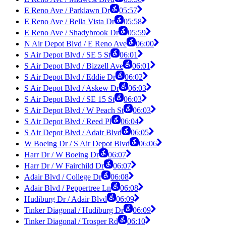
E Reno Ave / Parklawn Dr
05:57
E Reno Ave / Bella Vista Dr
05:58
E Reno Ave / Shadybrook Dr
05:59
N Air Depot Blvd / E Reno Ave
06:00
S Air Depot Blvd / SE 5 St
06:01
S Air Depot Blvd / Bizzell Ave
06:01
S Air Depot Blvd / Eddie Dr
06:02
S Air Depot Blvd / Askew Dr
06:03
S Air Depot Blvd / SE 15 St
06:03
S Air Depot Blvd / W Peach St
06:03
S Air Depot Blvd / Reed Pl
06:04
S Air Depot Blvd / Adair Blvd
06:05
W Boeing Dr / S Air Depot Blvd
06:06
Harr Dr / W Boeing Dr
06:07
Harr Dr / W Fairchild Dr
06:07
Adair Blvd / College Dr
06:08
Adair Blvd / Peppertree Ln
06:08
Hudiburg Dr / Adair Blvd
06:09
Tinker Diagonal / Hudiburg Dr
06:09
Tinker Diagonal / Trosper Rd
06:10