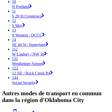
10
N Portland
11
S 29 St Crosstown
12
S May
13
S Western / OCCC
14
SE 44 St / Sunnylane
112
W Lindsey / NW 36
121
Westheimer Airport
122
12 NE / Rock Creek Rd
144
Social Security
Autres modes de transport en commun
dans la région d'Oklahoma City