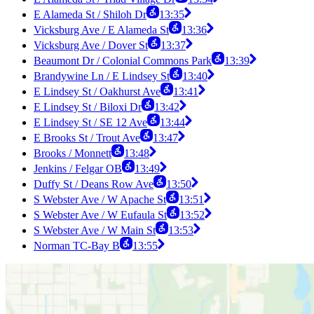
E Alameda St / Shiloh Dr
13:35
Vicksburg Ave / E Alameda St
13:36
Vicksburg Ave / Dover St
13:37
Beaumont Dr / Colonial Commons Park
13:39
Brandywine Ln / E Lindsey St
13:40
E Lindsey St / Oakhurst Ave
13:41
E Lindsey St / Biloxi Dr
13:42
E Lindsey St / SE 12 Ave
13:44
E Brooks St / Trout Ave
13:47
Brooks / Monnett
13:48
Jenkins / Felgar OB
13:49
Duffy St / Deans Row Ave
13:50
S Webster Ave / W Apache St
13:51
S Webster Ave / W Eufaula St
13:52
S Webster Ave / W Main St
13:53
Norman TC-Bay B
13:55