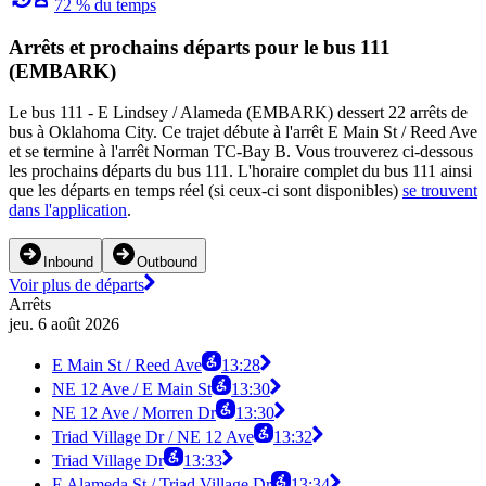
72 % du temps
Arrêts et prochains départs pour le bus 111
(EMBARK)
Le bus 111 - E Lindsey / Alameda (EMBARK) dessert 22 arrêts de
bus à Oklahoma City. Ce trajet débute à l'arrêt E Main St / Reed Ave
et se termine à l'arrêt Norman TC-Bay B. Vous trouverez ci-dessous
les prochains départs du bus 111. L'horaire complet du bus 111 ainsi
que les départs en temps réel (si ceux-ci sont disponibles)
se trouvent
dans l'application
.
Inbound
Outbound
Voir plus de départs
Arrêts
jeu. 6 août 2026
E Main St / Reed Ave
13:28
NE 12 Ave / E Main St
13:30
NE 12 Ave / Morren Dr
13:30
Triad Village Dr / NE 12 Ave
13:32
Triad Village Dr
13:33
E Alameda St / Triad Village Dr
13:34