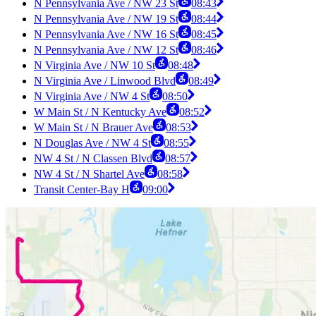
N Pennsylvania Ave / NW 23 St
08:43
N Pennsylvania Ave / NW 19 St
08:44
N Pennsylvania Ave / NW 16 St
08:45
N Pennsylvania Ave / NW 12 St
08:46
N Virginia Ave / NW 10 St
08:48
N Virginia Ave / Linwood Blvd
08:49
N Virginia Ave / NW 4 St
08:50
W Main St / N Kentucky Ave
08:52
W Main St / N Brauer Ave
08:53
N Douglas Ave / NW 4 St
08:55
NW 4 St / N Classen Blvd
08:57
NW 4 St / N Shartel Ave
08:58
Transit Center-Bay H
09:00