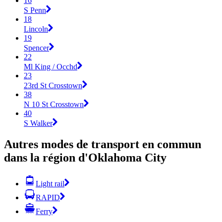
16
S Penn
18
Lincoln
19
Spencer
22
Ml King / Occhd
23
23rd St Crosstown
38
N 10 St Crosstown
40
S Walker
Autres modes de transport en commun
dans la région d'Oklahoma City
Light rail
RAPID
Ferry