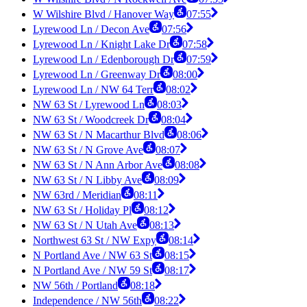
W Wilshire Blvd / Hanover Way
07:55
Lyrewood Ln / Decon Ave
07:56
Lyrewood Ln / Knight Lake Dr
07:58
Lyrewood Ln / Edenborough Dr
07:59
Lyrewood Ln / Greenway Dr
08:00
Lyrewood Ln / NW 64 Terr
08:02
NW 63 St / Lyrewood Ln
08:03
NW 63 St / Woodcreek Dr
08:04
NW 63 St / N Macarthur Blvd
08:06
NW 63 St / N Grove Ave
08:07
NW 63 St / N Ann Arbor Ave
08:08
NW 63 St / N Libby Ave
08:09
NW 63rd / Meridian
08:11
NW 63 St / Holiday Pl
08:12
NW 63 St / N Utah Ave
08:13
Northwest 63 St / NW Expy
08:14
N Portland Ave / NW 63 St
08:15
N Portland Ave / NW 59 St
08:17
NW 56th / Portland
08:18
Independence / NW 56th
08:22