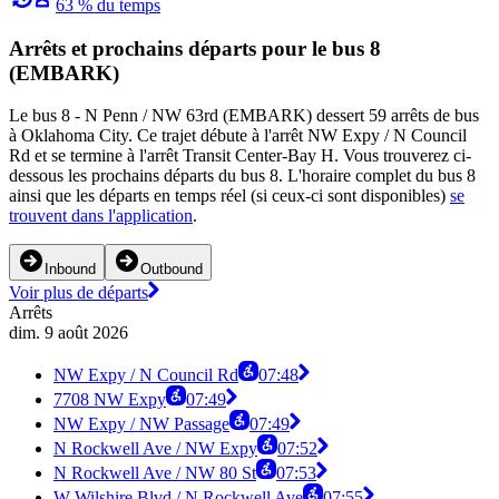
63 % du temps
Arrêts et prochains départs pour le bus 8
(EMBARK)
Le bus 8 - N Penn / NW 63rd (EMBARK) dessert 59 arrêts de bus
à Oklahoma City. Ce trajet débute à l'arrêt NW Expy / N Council
Rd et se termine à l'arrêt Transit Center-Bay H. Vous trouverez ci-
dessous les prochains départs du bus 8. L'horaire complet du bus 8
ainsi que les départs en temps réel (si ceux-ci sont disponibles)
se
trouvent dans l'application
.
Inbound
Outbound
Voir plus de départs
Arrêts
dim. 9 août 2026
NW Expy / N Council Rd
07:48
7708 NW Expy
07:49
NW Expy / NW Passage
07:49
N Rockwell Ave / NW Expy
07:52
N Rockwell Ave / NW 80 St
07:53
W Wilshire Blvd / N Rockwell Ave
07:55