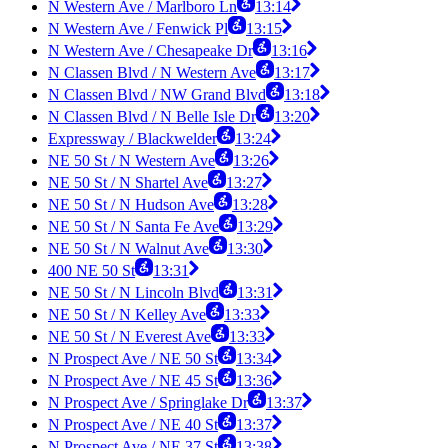
N Western Ave / Marlboro Ln
13:14
N Western Ave / Fenwick Pl
13:15
N Western Ave / Chesapeake Dr
13:16
N Classen Blvd / N Western Ave
13:17
N Classen Blvd / NW Grand Blvd
13:18
N Classen Blvd / N Belle Isle Dr
13:20
Expressway / Blackwelder
13:24
NE 50 St / N Western Ave
13:26
NE 50 St / N Shartel Ave
13:27
NE 50 St / N Hudson Ave
13:28
NE 50 St / N Santa Fe Ave
13:29
NE 50 St / N Walnut Ave
13:30
400 NE 50 St
13:31
NE 50 St / N Lincoln Blvd
13:31
NE 50 St / N Kelley Ave
13:33
NE 50 St / N Everest Ave
13:33
N Prospect Ave / NE 50 St
13:34
N Prospect Ave / NE 45 St
13:36
N Prospect Ave / Springlake Dr
13:37
N Prospect Ave / NE 40 St
13:37
N Prospect Ave / NE 37 St
13:38