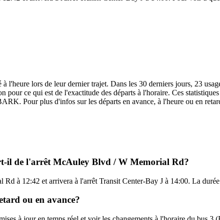
l'heure lors de leur dernier trajet. Dans les 30 derniers jours, 23 usag
pour ce qui est de l'exactitude des départs à l'horaire. Ces statistiques 
ARK. Pour plus d'infos sur les départs en avance, à l'heure ou en retar
t-il de l'arrêt McAuley Blvd / W Memorial Rd?
 Rd à 12:42 et arrivera à l'arrêt Transit Center-Bay J à 14:00. La duré
retard ou en avance?
es mises à jour en temps réel et voir les changements à l'horaire du bu