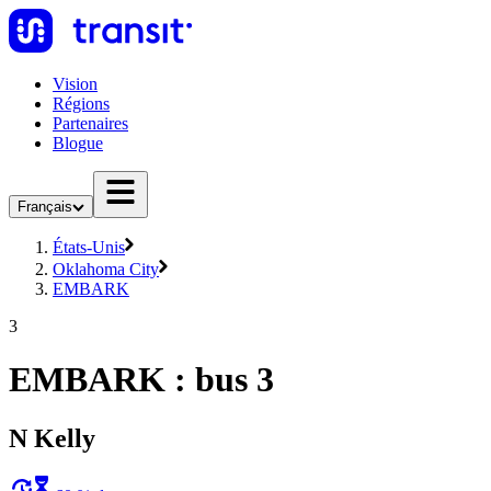
Vision
Régions
Partenaires
Blogue
Français
États-Unis
Oklahoma City
EMBARK
3
EMBARK : bus 3
N Kelly