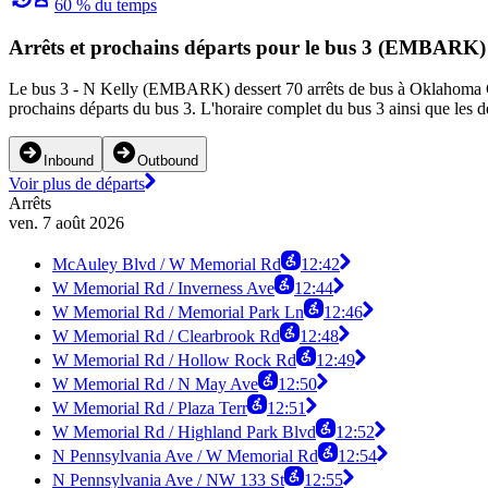
60 % du temps
Arrêts et prochains départs pour le bus 3 (EMBARK)
Le bus 3 - N Kelly (EMBARK) dessert 70 arrêts de bus à Oklahoma City
prochains départs du bus 3. L'horaire complet du bus 3 ainsi que les d
Inbound
Outbound
Voir plus de départs
Arrêts
ven. 7 août 2026
McAuley Blvd / W Memorial Rd
12:42
W Memorial Rd / Inverness Ave
12:44
W Memorial Rd / Memorial Park Ln
12:46
W Memorial Rd / Clearbrook Rd
12:48
W Memorial Rd / Hollow Rock Rd
12:49
W Memorial Rd / N May Ave
12:50
W Memorial Rd / Plaza Terr
12:51
W Memorial Rd / Highland Park Blvd
12:52
N Pennsylvania Ave / W Memorial Rd
12:54
N Pennsylvania Ave / NW 133 St
12:55