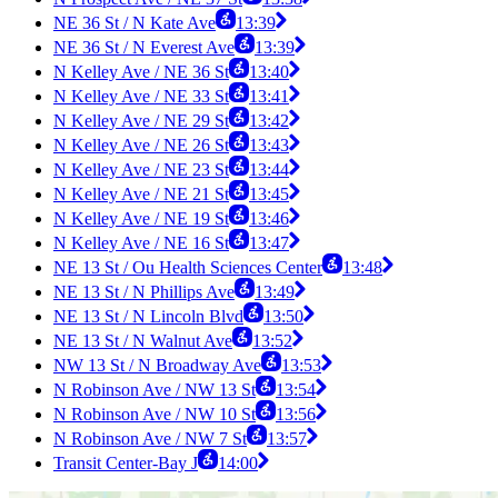
NE 36 St / N Kate Ave
13:39
NE 36 St / N Everest Ave
13:39
N Kelley Ave / NE 36 St
13:40
N Kelley Ave / NE 33 St
13:41
N Kelley Ave / NE 29 St
13:42
N Kelley Ave / NE 26 St
13:43
N Kelley Ave / NE 23 St
13:44
N Kelley Ave / NE 21 St
13:45
N Kelley Ave / NE 19 St
13:46
N Kelley Ave / NE 16 St
13:47
NE 13 St / Ou Health Sciences Center
13:48
NE 13 St / N Phillips Ave
13:49
NE 13 St / N Lincoln Blvd
13:50
NE 13 St / N Walnut Ave
13:52
NW 13 St / N Broadway Ave
13:53
N Robinson Ave / NW 13 St
13:54
N Robinson Ave / NW 10 St
13:56
N Robinson Ave / NW 7 St
13:57
Transit Center-Bay J
14:00