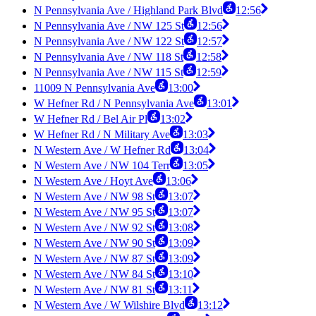
N Pennsylvania Ave / Highland Park Blvd
12:56
N Pennsylvania Ave / NW 125 St
12:56
N Pennsylvania Ave / NW 122 St
12:57
N Pennsylvania Ave / NW 118 St
12:58
N Pennsylvania Ave / NW 115 St
12:59
11009 N Pennsylvania Ave
13:00
W Hefner Rd / N Pennsylvania Ave
13:01
W Hefner Rd / Bel Air Pl
13:02
W Hefner Rd / N Military Ave
13:03
N Western Ave / W Hefner Rd
13:04
N Western Ave / NW 104 Terr
13:05
N Western Ave / Hoyt Ave
13:06
N Western Ave / NW 98 St
13:07
N Western Ave / NW 95 St
13:07
N Western Ave / NW 92 St
13:08
N Western Ave / NW 90 St
13:09
N Western Ave / NW 87 St
13:09
N Western Ave / NW 84 St
13:10
N Western Ave / NW 81 St
13:11
N Western Ave / W Wilshire Blvd
13:12