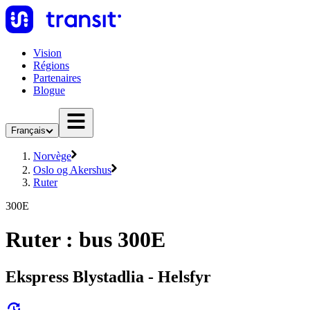
Vision
Régions
Partenaires
Blogue
Français
Norvège
Oslo og Akershus
Ruter
300E
Ruter : bus 300E
Ekspress Blystadlia - Helsfyr