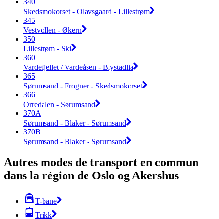
340
Skedsmokorset - Olavsgaard - Lillestrøm
345
Vestvollen - Økern
350
Lillestrøm - Ski
360
Vardefjellet / Vardeåsen - Blystadlia
365
Sørumsand - Frogner - Skedsmokorset
366
Orredalen - Sørumsand
370A
Sørumsand - Blaker - Sørumsand
370B
Sørumsand - Blaker - Sørumsand
Autres modes de transport en commun
dans la région de Oslo og Akershus
T-bane
Trikk