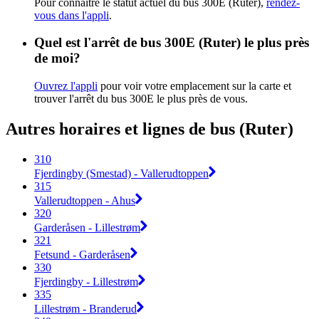
Pour connaître le statut actuel du bus 300E (Ruter),
rendez-
vous dans l'appli
.
Quel est l'arrêt de bus 300E (Ruter) le plus près
de moi?
Ouvrez l'appli
pour voir votre emplacement sur la carte et
trouver l'arrêt du bus 300E le plus près de vous.
Autres horaires et lignes de bus (Ruter)
310
Fjerdingby (Smestad) - Vallerudtoppen
315
Vallerudtoppen - Ahus
320
Garderåsen - Lillestrøm
321
Fetsund - Garderåsen
330
Fjerdingby - Lillestrøm
335
Lillestrøm - Branderud