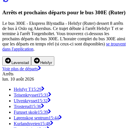
Arrêts et prochains départs pour le bus 300E (Ruter)
Le bus 300E - Ekspress Blystadlia - Helsfyr (Ruter) dessert 8 arrêts
de bus à Oslo og Akershus. Ce trajet débute à l'arrêt Helsfyr T et se
termine à l'arrêt Torgenholtet. Vous trouverez ci-dessous les
prochains départs du bus 300E. L'horaire complet du bus 300E ainsi
que les départs en temps réel (si ceux-ci sont disponibles)
se trouvent
dans l'application
.
Løvenstad
Helsfyr
Voir plus de départs
Arrêts
lun. 10 août 2026
Helsfyr T
15:29
Teisenkrysset
15:31
Ulvenkrysset
15:32
Trosterud
15:36
Furuset skole
15:39
Lørenskog sentrum
15:44
Kurlandsveien
15:48