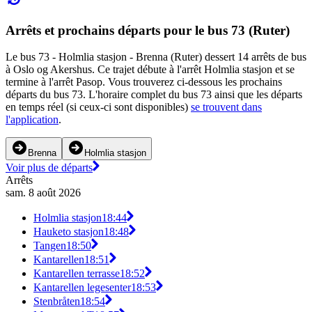
Arrêts et prochains départs pour le bus 73 (Ruter)
Le bus 73 - Holmlia stasjon - Brenna (Ruter) dessert 14 arrêts de bus
à Oslo og Akershus. Ce trajet débute à l'arrêt Holmlia stasjon et se
termine à l'arrêt Pasop. Vous trouverez ci-dessous les prochains
départs du bus 73. L'horaire complet du bus 73 ainsi que les départs
en temps réel (si ceux-ci sont disponibles)
se trouvent dans
l'application
.
Brenna
Holmlia stasjon
Voir plus de départs
Arrêts
sam. 8 août 2026
Holmlia stasjon
18:44
Hauketo stasjon
18:48
Tangen
18:50
Kantarellen
18:51
Kantarellen terrasse
18:52
Kantarellen legesenter
18:53
Stenbråten
18:54