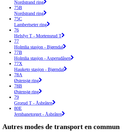
Nordstrand ring
75B
Nordstrand ring
75C
Lambertseter ring
76
Helsfyr T - Mortensrud T
77
Holmlia stasjon - Bjørndal
77B
Holmlia stasjon - Asperudåsen
77X
Hauketo stasjon - Bjørndal
78A
Østensjø ring
78B
Østensjø ring
79
Grorud T - Åsbråten
80E
Jernbanetorget - Åsbråten
Autres modes de transport en commun