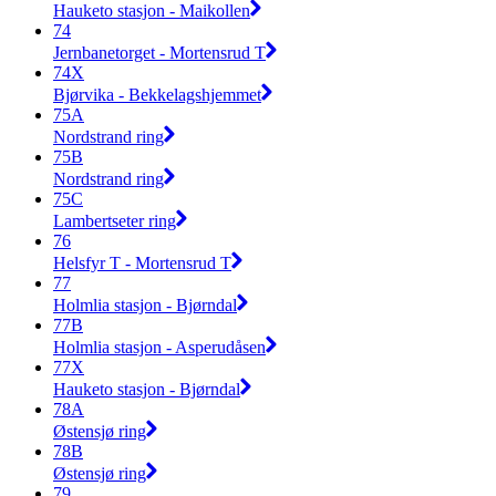
Hauketo stasjon - Maikollen
74
Jernbanetorget - Mortensrud T
74X
Bjørvika - Bekkelagshjemmet
75A
Nordstrand ring
75B
Nordstrand ring
75C
Lambertseter ring
76
Helsfyr T - Mortensrud T
77
Holmlia stasjon - Bjørndal
77B
Holmlia stasjon - Asperudåsen
77X
Hauketo stasjon - Bjørndal
78A
Østensjø ring
78B
Østensjø ring
79