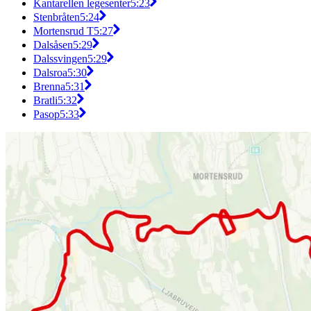
Kantarellen legesenter
5:23
Stenbråten
5:24
Mortensrud T
5:27
Dalsåsen
5:29
Dalssvingen
5:29
Dalsroa
5:30
Brenna
5:31
Bratli
5:32
Pasop
5:33