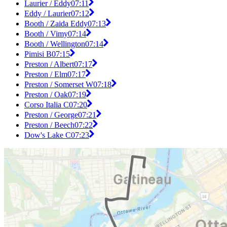
Laurier / Eddy
07:11
Eddy / Laurier
07:12
Booth / Zaida Eddy
07:13
Booth / Vimy
07:14
Booth / Wellington
07:14
Pimisi B
07:15
Preston / Albert
07:17
Preston / Elm
07:17
Preston / Somerset W
07:18
Preston / Oak
07:19
Corso Italia C
07:20
Preston / George
07:21
Preston / Beech
07:22
Dow's Lake C
07:23