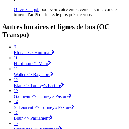
Ouvrez l'appli
pour voir votre emplacement sur la carte et
trouver l'arrêt du bus 8 le plus près de vous.
Autres horaires et lignes de bus (OC
Transpo)
9
Rideau <​> Hurdman
10
Hurdman <​> Main
11
Waller <​> Bayshore
12
Blair <​> Tunney's Pasture
13
Gatineau <​> Tunney's Pasture
14
St-Laurent <​> Tunney's Pasture
15
Blair <​> Parliament
17