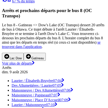
67 % du temps
Arrêts et prochains départs pour le bus 8 (OC
Transpo)
Le bus 8 - Gatineau <​> Dow's Lake (OC Transpo) dessert 20 arrêts
de bus à Ottawa. Ce trajet débute à l'arrêt Laurier / Élisabeth-
Bruyère et se termine à l'arrêt Dow's Lake C. Vous trouverez ci-
dessous les prochains départs du bus 8. L'horaire complet du bus 8
ainsi que les départs en temps réel (si ceux-ci sont disponibles)
se
trouvent dans l'application
.
Lac Dow
Gatineau
Voir plus de départs
Arrêts
dim. 9 août 2026
Laurier / Élisabeth-Bruyère
07:04
Des Allumettières / Laurier
07:05
Maisonneuve / Des Allumettières
07:06
Maisonneuve / Papineau
07:07
Maisonneuve / Place D'Accueil
07:09
Laurier / Maisonneuve
07:10