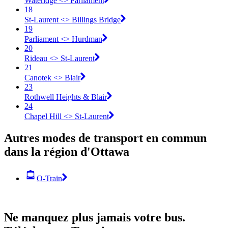
Wateridge <​> Parliament
18
St-Laurent <​> Billings Bridge
19
Parliament <​> Hurdman
20
Rideau <​> St-Laurent
21
Canotek <​> Blair
23
Rothwell Heights & Blair
24
Chapel Hill <​> St-Laurent
Autres modes de transport en commun
dans la région d'Ottawa
O-Train
Ne manquez plus jamais votre bus.