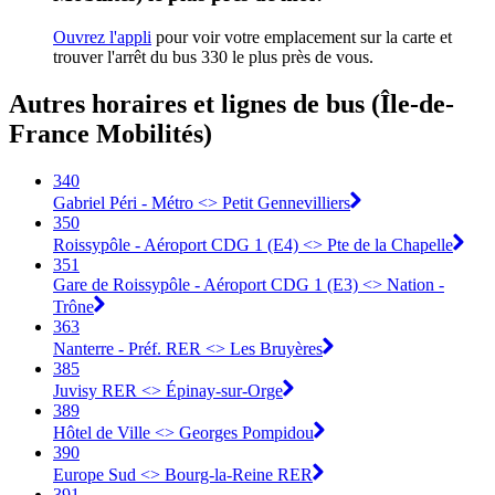
Ouvrez l'appli
pour voir votre emplacement sur la carte et
trouver l'arrêt du bus 330 le plus près de vous.
Autres horaires et lignes de bus (Île-de-
France Mobilités)
340
Gabriel Péri - Métro <> Petit Gennevilliers
350
Roissypôle - Aéroport CDG 1 (E4) <> Pte de la Chapelle
351
Gare de Roissypôle - Aéroport CDG 1 (E3) <> Nation -
Trône
363
Nanterre - Préf. RER <> Les Bruyères
385
Juvisy RER <> Épinay-sur-Orge
389
Hôtel de Ville <> Georges Pompidou
390
Europe Sud <> Bourg-la-Reine RER
391