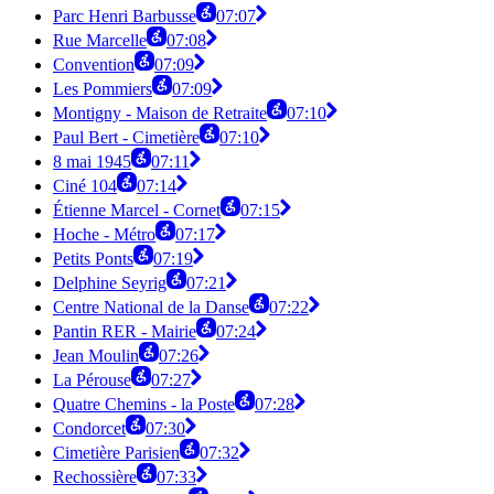
Parc Henri Barbusse
07:07
Rue Marcelle
07:08
Convention
07:09
Les Pommiers
07:09
Montigny - Maison de Retraite
07:10
Paul Bert - Cimetière
07:10
8 mai 1945
07:11
Ciné 104
07:14
Étienne Marcel - Cornet
07:15
Hoche - Métro
07:17
Petits Ponts
07:19
Delphine Seyrig
07:21
Centre National de la Danse
07:22
Pantin RER - Mairie
07:24
Jean Moulin
07:26
La Pérouse
07:27
Quatre Chemins - la Poste
07:28
Condorcet
07:30
Cimetière Parisien
07:32
Rechossière
07:33