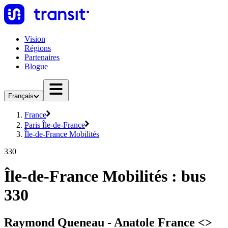
Vision
Régions
Partenaires
Blogue
Français
France
Paris Île-de-France
Île-de-France Mobilités
330
Île-de-France Mobilités : bus
330
Raymond Queneau - Anatole France <>