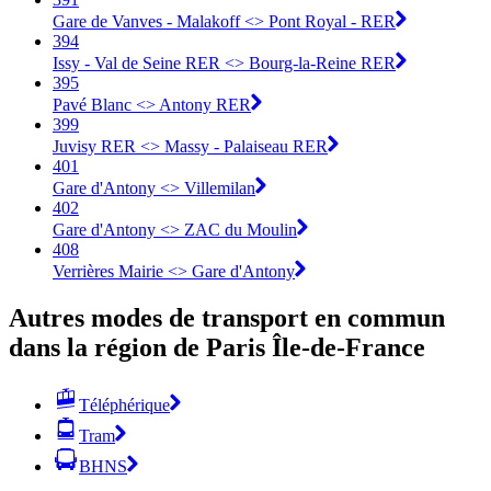
Gare de Vanves - Malakoff <> Pont Royal - RER
394
Issy - Val de Seine RER <> Bourg-la-Reine RER
395
Pavé Blanc <> Antony RER
399
Juvisy RER <> Massy - Palaiseau RER
401
Gare d'Antony <>︎ Villemilan
402
Gare d'Antony <>︎ ZAC du Moulin
408
Verrières Mairie <>︎ Gare d'Antony
Autres modes de transport en commun
dans la région de Paris Île-de-France
Téléphérique
Tram
BHNS