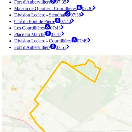
Fort d'Aubervilliers
07:35
Maison de Quartier - Courtillières
07:36
Division Leclerc - Stendhal
07:38
Cité du Pont de Pierre
07:40
Les Courtillières
07:43
Place du Marché
07:47
Division Leclerc - Courtillières
07:49
Fort d'Aubervilliers
07:51