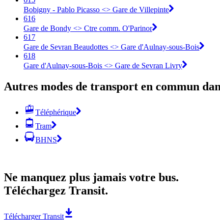
Bobigny - Pablo Picasso <> Gare de Villepinte
616
Gare de Bondy <> Ctre comm. O'Parinor
617
Gare de Sevran Beaudottes <> Gare d'Aulnay-sous-Bois
618
Gare d'Aulnay-sous-Bois <> Gare de Sevran Livry
Autres modes de transport en commun dans
Téléphérique
Tram
BHNS
Ne manquez plus jamais votre bus.
Téléchargez Transit.
Télécharger Transit