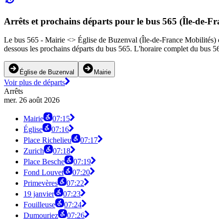
Arrêts et prochains départs pour le bus 565 (Île-de-Fr
Le bus 565 - Mairie <> Église de Buzenval (Île-de-France Mobilités) des
dessous les prochains départs du bus 565. L'horaire complet du bus 56
Église de Buzenval
Mairie
Voir plus de départs
Arrêts
mer. 26 août 2026
Mairie
07:15
Église
07:16
Place Richelieu
07:17
Zurich
07:18
Place Besche
07:19
Fond Louvet
07:20
Primevères
07:22
19 janvier
07:23
Fouilleuse
07:24
Dumouriez
07:26