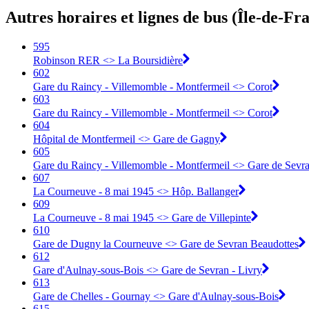
Autres horaires et lignes de bus (Île-de-Fr
595
Robinson RER <> La Boursidière
602
Gare du Raincy - Villemomble - Montfermeil <> Corot
603
Gare du Raincy - Villemomble - Montfermeil <> Corot
604
Hôpital de Montfermeil <> Gare de Gagny
605
Gare du Raincy - Villemomble - Montfermeil <> Gare de Sevra
607
La Courneuve - 8 mai 1945 <> Hôp. Ballanger
609
La Courneuve - 8 mai 1945 <> Gare de Villepinte
610
Gare de Dugny la Courneuve <> Gare de Sevran Beaudottes
612
Gare d'Aulnay-sous-Bois <> Gare de Sevran - Livry
613
Gare de Chelles - Gournay <> Gare d'Aulnay-sous-Bois
615