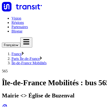
Vision
Régions
Partenaires
Blogue
Français
France
Paris Île-de-France
Île-de-France Mobilités
565
Île-de-France Mobilités : bus 56
Mairie <> Église de Buzenval