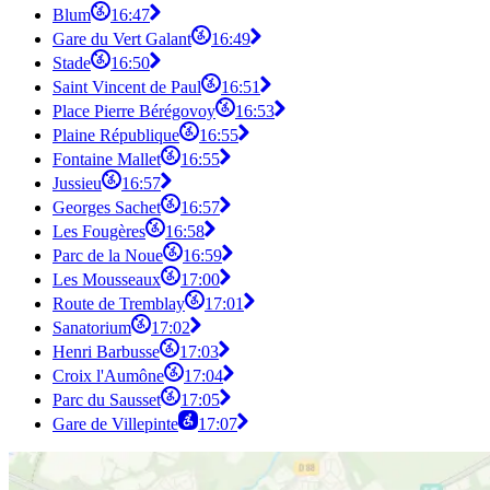
Blum
16:47
Gare du Vert Galant
16:49
Stade
16:50
Saint Vincent de Paul
16:51
Place Pierre Bérégovoy
16:53
Plaine République
16:55
Fontaine Mallet
16:55
Jussieu
16:57
Georges Sachet
16:57
Les Fougères
16:58
Parc de la Noue
16:59
Les Mousseaux
17:00
Route de Tremblay
17:01
Sanatorium
17:02
Henri Barbusse
17:03
Croix l'Aumône
17:04
Parc du Sausset
17:05
Gare de Villepinte
17:07