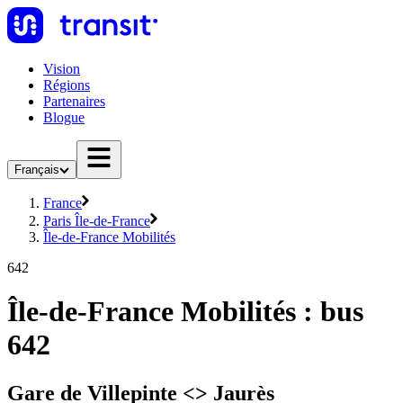
Vision
Régions
Partenaires
Blogue
Français
France
Paris Île-de-France
Île-de-France Mobilités
642
Île-de-France Mobilités : bus
642
Gare de Villepinte <> Jaurès