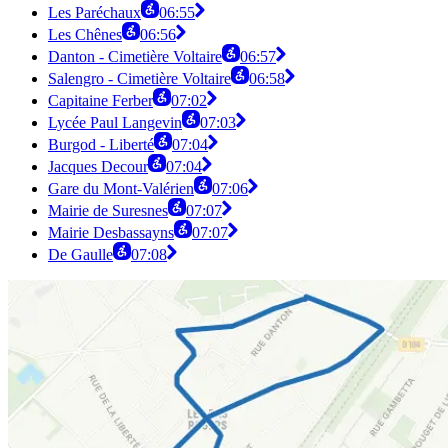
Les Paréchaux
06:55
Les Chênes
06:56
Danton - Cimetière Voltaire
06:57
Salengro - Cimetière Voltaire
06:58
Capitaine Ferber
07:02
Lycée Paul Langevin
07:03
Burgod - Liberté
07:04
Jacques Decour
07:04
Gare du Mont-Valérien
07:06
Mairie de Suresnes
07:07
Mairie Desbassayns
07:07
De Gaulle
07:08