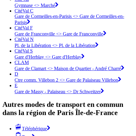
Gymnase <> ︎Marché
CitéVal C
Gare de Cormeilles-en-Parisis <> ︎Gare de Cormeilles-en-
Parisis
CitéVal F
Gare de Franconville <> ︎Gare de Franconville
CitéVal N
Pl. de la Libération <> ︎Pl. de la Libération
CitéVal S
Gare d'Herblay <> ︎Gare d'Herblay
CLAM
Gare de Clamart <> Maison de Quartier - André Charré
D
Ctre comm. Villebon 2 <> Gare de Palaiseau Villebon
E
Gare de Massy - Palaiseau <> Dr Schweitzer
Autres modes de transport en commun
dans la région de Paris Île-de-France
Téléphérique