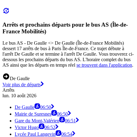
Arrêts et prochains départs pour le bus AS (Île-de-
France Mobilités)
Le bus AS - De Gaulle <> De Gaulle (Île-de-France Mobilités)
dessert 17 arrêts de bus à Paris Île-de-France. Ce trajet débute à
l'arrêt De Gaulle et se termine à l'arrêt De Gaulle. Vous trouverez ci-
dessous les prochains départs du bus AS. L'horaire complet du bus
AS ainsi que les départs en temps réel
se trouvent dans l'application
.
De Gaulle
Voir plus de départs
Arrêts
lun. 10 août 2026
De Gaulle
06:50
Mairie de Suresnes
06:50
Gare du Mont-Valérien
06:51
Victor Hugo
06:52
Lycée Paul Langevin
06:54