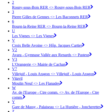
2
Rosny-sous-Bois RER <> Rosny-sous-Bois RER
3
Pierre Gilles de Gennes <> Les Baconnets RER
6
Bourg-la-Reine RER <> Bourg-la-Reine RER
U
Les Vignes <> Les Vignes
V
Croix Belle Avoine <> Hôp. Jacques Cartier
V2
Avara - Gymnase Vallée aux Renards <> Pasteur
V3
L'Orangerie <> Mairie de Cachan
V7
Villejuif - Louis Aragon <> Villejuif - Louis Aragon
Vitavil
Moulin Neuf <> Les Flanades
W
Av. de l'Europe - Ctre comm. <> Av. de l'Europe - Ctre
comm.
Y
Gare de Massy - Palaiseau <> La Hunière - Joncherettes
Z