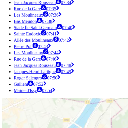
Jean-Jacques Rousseau
07:34
Rue de la Gare
07:35
Les Moulineaux
07:36
Bas Meudon
07:38
Stade Île Saint-Germain
07:40
Sainte Eudoxie
07:41
Allée des Moulineaux
07:42
Pierre Poli
07:43
Les Moulineaux
07:44
Rue de la Gare
07:46
Jean-Jacques Rousseau
07:48
Jacques-Henri Lartigue
07:49
Roger Salengro
07:50
Gallieni
07:52
Mairie d'Issy
07:54