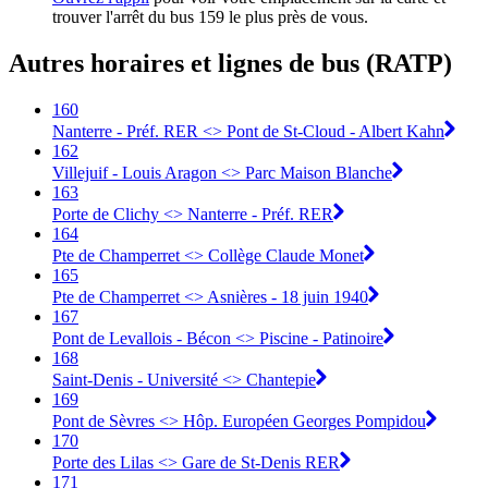
trouver l'arrêt du bus 159 le plus près de vous.
Autres horaires et lignes de bus (RATP)
160
Nanterre - Préf. RER <> Pont de St-Cloud - Albert Kahn
162
Villejuif - Louis Aragon <> Parc Maison Blanche
163
Porte de Clichy <> Nanterre - Préf. RER
164
Pte de Champerret <> Collège Claude Monet
165
Pte de Champerret <> Asnières - 18 juin 1940
167
Pont de Levallois - Bécon <> Piscine - Patinoire
168
Saint-Denis - Université <> Chantepie
169
Pont de Sèvres <> Hôp. Européen Georges Pompidou
170
Porte des Lilas <> Gare de St-Denis RER
171