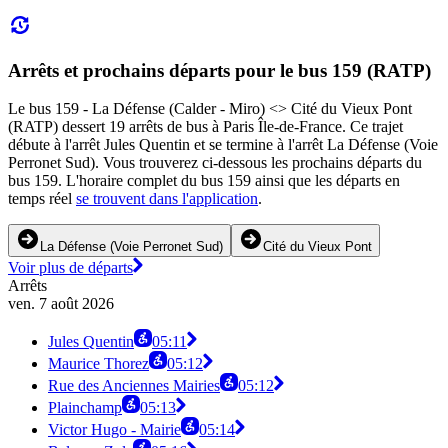
Arrêts et prochains départs pour le bus 159 (RATP)
Le bus 159 - La Défense (Calder - Miro) <> Cité du Vieux Pont
(RATP) dessert 19 arrêts de bus à Paris Île-de-France. Ce trajet
débute à l'arrêt Jules Quentin et se termine à l'arrêt La Défense (Voie
Perronet Sud). Vous trouverez ci-dessous les prochains départs du
bus 159. L'horaire complet du bus 159 ainsi que les départs en
temps réel
se trouvent dans l'application
.
La Défense (Voie Perronet Sud)
Cité du Vieux Pont
Voir plus de départs
Arrêts
ven. 7 août 2026
Jules Quentin
05:11
Maurice Thorez
05:12
Rue des Anciennes Mairies
05:12
Plainchamp
05:13
Victor Hugo - Mairie
05:14