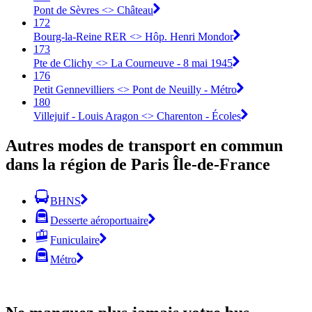
Pont de Sèvres <> Château
172
Bourg-la-Reine RER <> Hôp. Henri Mondor
173
Pte de Clichy <> La Courneuve - 8 mai 1945
176
Petit Gennevilliers <> Pont de Neuilly - Métro
180
Villejuif - Louis Aragon <> Charenton - Écoles
Autres modes de transport en commun
dans la région de Paris Île-de-France
BHNS
Desserte aéroportuaire
Funiculaire
Métro