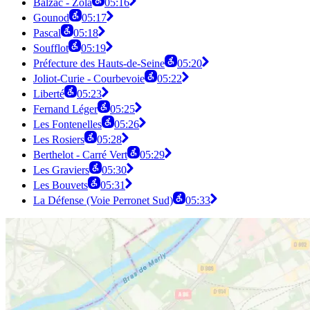
Balzac - Zola
05:16
Gounod
05:17
Pascal
05:18
Soufflot
05:19
Préfecture des Hauts-de-Seine
05:20
Joliot-Curie - Courbevoie
05:22
Liberté
05:23
Fernand Léger
05:25
Les Fontenelles
05:26
Les Rosiers
05:28
Berthelot - Carré Vert
05:29
Les Graviers
05:30
Les Bouvets
05:31
La Défense (Voie Perronet Sud)
05:33