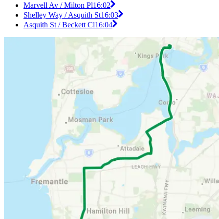
Marvell Av / Milton Pl
16:02
Shelley Way / Asquith St
16:03
Asquith St / Beckett Cl
16:04