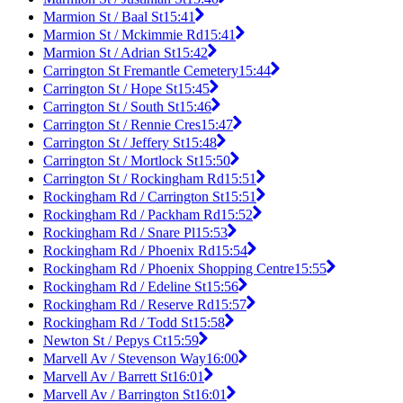
Marmion St / Baal St
15:41
Marmion St / Mckimmie Rd
15:41
Marmion St / Adrian St
15:42
Carrington St Fremantle Cemetery
15:44
Carrington St / Hope St
15:45
Carrington St / South St
15:46
Carrington St / Rennie Cres
15:47
Carrington St / Jeffery St
15:48
Carrington St / Mortlock St
15:50
Carrington St / Rockingham Rd
15:51
Rockingham Rd / Carrington St
15:51
Rockingham Rd / Packham Rd
15:52
Rockingham Rd / Snare Pl
15:53
Rockingham Rd / Phoenix Rd
15:54
Rockingham Rd / Phoenix Shopping Centre
15:55
Rockingham Rd / Edeline St
15:56
Rockingham Rd / Reserve Rd
15:57
Rockingham Rd / Todd St
15:58
Newton St / Pepys Ct
15:59
Marvell Av / Stevenson Way
16:00
Marvell Av / Barrett St
16:01
Marvell Av / Barrington St
16:01