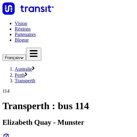
Vision
Régions
Partenaires
Blogue
Français
Australie
Perth
Transperth
114
Transperth : bus 114
Elizabeth Quay - Munster