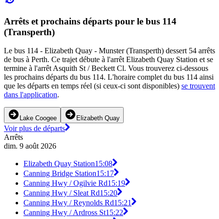
Arrêts et prochains départs pour le bus 114
(Transperth)
Le bus 114 - Elizabeth Quay - Munster (Transperth) dessert 54 arrêts
de bus à Perth. Ce trajet débute à l'arrêt Elizabeth Quay Station et se
termine à l'arrêt Asquith St / Beckett Cl. Vous trouverez ci-dessous
les prochains départs du bus 114. L'horaire complet du bus 114 ainsi
que les départs en temps réel (si ceux-ci sont disponibles)
se trouvent
dans l'application
.
Lake Coogee
Elizabeth Quay
Voir plus de départs
Arrêts
dim. 9 août 2026
Elizabeth Quay Station
15:08
Canning Bridge Station
15:17
Canning Hwy / Ogilvie Rd
15:19
Canning Hwy / Sleat Rd
15:20
Canning Hwy / Reynolds Rd
15:21
Canning Hwy / Ardross St
15:22