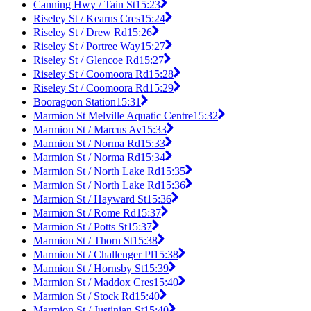
Canning Hwy / Tain St
15:23
Riseley St / Kearns Cres
15:24
Riseley St / Drew Rd
15:26
Riseley St / Portree Way
15:27
Riseley St / Glencoe Rd
15:27
Riseley St / Coomoora Rd
15:28
Riseley St / Coomoora Rd
15:29
Booragoon Station
15:31
Marmion St Melville Aquatic Centre
15:32
Marmion St / Marcus Av
15:33
Marmion St / Norma Rd
15:33
Marmion St / Norma Rd
15:34
Marmion St / North Lake Rd
15:35
Marmion St / North Lake Rd
15:36
Marmion St / Hayward St
15:36
Marmion St / Rome Rd
15:37
Marmion St / Potts St
15:37
Marmion St / Thorn St
15:38
Marmion St / Challenger Pl
15:38
Marmion St / Hornsby St
15:39
Marmion St / Maddox Cres
15:40
Marmion St / Stock Rd
15:40
Marmion St / Justinian St
15:40