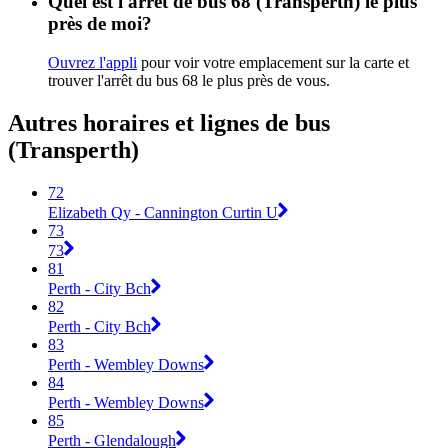
Quel est l'arrêt de bus 68 (Transperth) le plus
près de moi?
Ouvrez l'appli
pour voir votre emplacement sur la carte et
trouver l'arrêt du bus 68 le plus près de vous.
Autres horaires et lignes de bus
(Transperth)
72
Elizabeth Qy - Cannington Curtin U
73
73
81
Perth - City Bch
82
Perth - City Bch
83
Perth - Wembley Downs
84
Perth - Wembley Downs
85
Perth - Glendalough