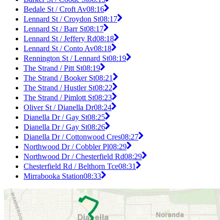
Bedale St / Croft Av
08:16
Lennard St / Croydon St
08:17
Lennard St / Barr St
08:17
Lennard St / Jeffery Rd
08:18
Lennard St / Conto Av
08:18
Rennington St / Lennard St
08:19
The Strand / Pitt St
08:19
The Strand / Booker St
08:21
The Strand / Hustler St
08:22
The Strand / Pimlott St
08:23
Oliver St / Dianella Dr
08:24
Dianella Dr / Gay St
08:25
Dianella Dr / Gay St
08:26
Dianella Dr / Cottonwood Cres
08:27
Northwood Dr / Cobbler Pl
08:29
Northwood Dr / Chesterfield Rd
08:29
Chesterfield Rd / Belthorn Tce
08:31
Mirrabooka Station
08:33