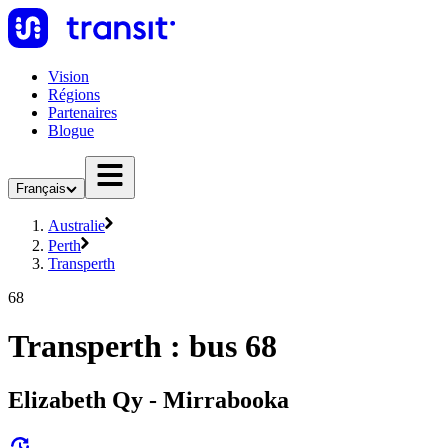
Vision
Régions
Partenaires
Blogue
Français
Australie
Perth
Transperth
68
Transperth : bus 68
Elizabeth Qy - Mirrabooka