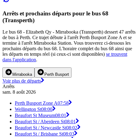
Arrêts et prochains départs pour le bus 68
(Transperth)
Le bus 68 - Elizabeth Qy - Mirrabooka (Transperth) dessert 47 arrêts
de bus à Perth. Ce trajet débute à l'arrêt Perth Busport Zone A et se
termine à l'arrêt Mirrabooka Station. Vous trouverez ci-dessous les
prochains départs du bus 68. L'horaire complet du bus 68 ainsi que
les départs en temps réel (si ceux-ci sont disponibles)
se trouvent
dans l'application
.
Mirrabooka
Perth Busport
Voir plus de départs
Arrêts
sam. 8 août 2026
Perth Busport Zone A
07:58
Wellington St
08:00
Beaufort St Museum
08:01
Beaufort St / Aberdeen St
08:01
Beaufort St / Newcastle St
08:02
Beaufort St / Brisbane St
08:03