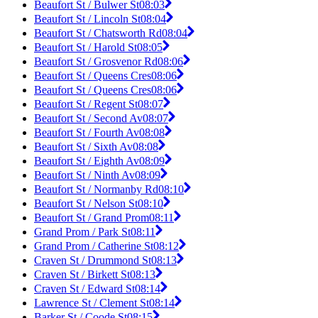
Beaufort St / Bulwer St
08:03
Beaufort St / Lincoln St
08:04
Beaufort St / Chatsworth Rd
08:04
Beaufort St / Harold St
08:05
Beaufort St / Grosvenor Rd
08:06
Beaufort St / Queens Cres
08:06
Beaufort St / Queens Cres
08:06
Beaufort St / Regent St
08:07
Beaufort St / Second Av
08:07
Beaufort St / Fourth Av
08:08
Beaufort St / Sixth Av
08:08
Beaufort St / Eighth Av
08:09
Beaufort St / Ninth Av
08:09
Beaufort St / Normanby Rd
08:10
Beaufort St / Nelson St
08:10
Beaufort St / Grand Prom
08:11
Grand Prom / Park St
08:11
Grand Prom / Catherine St
08:12
Craven St / Drummond St
08:13
Craven St / Birkett St
08:13
Craven St / Edward St
08:14
Lawrence St / Clement St
08:14
Barker St / Coode St
08:15