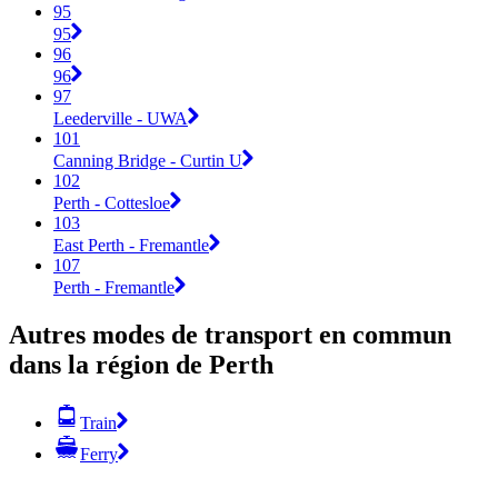
95
95
96
96
97
Leederville - UWA
101
Canning Bridge - Curtin U
102
Perth - Cottesloe
103
East Perth - Fremantle
107
Perth - Fremantle
Autres modes de transport en commun
dans la région de Perth
Train
Ferry