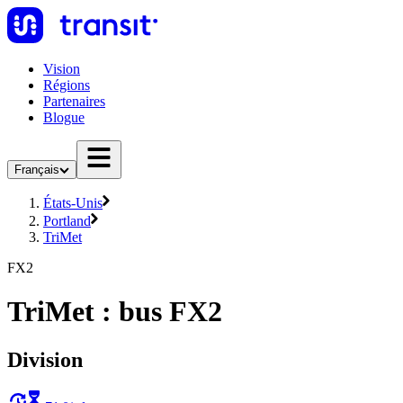
Vision
Régions
Partenaires
Blogue
Français
États-Unis
Portland
TriMet
FX2
TriMet : bus FX2
Division