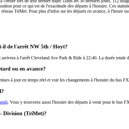
 l'heure lors de leur dernier trajet. Dans les 30 derniers jours, 112 us
ition pour ce qui est de l'exactitude des départs à l'horaire. Ces statist
u réseau TriMet. Pour plus d'infos sur les départs en avance, à l'heure o
-il de l'arrêt NW 5th / Hoyt?
 arrivera à l'arrêt Cleveland Ave Park & Ride à 22:40. La durée totale d
retard ou en avance?
 mises à jour en temps réel et voir les changements à l'horaire du bus 
l?
appli
. Vous y trouverez aussi l'horaire des départs à venir pour le bus F
 - Division (TriMet)?