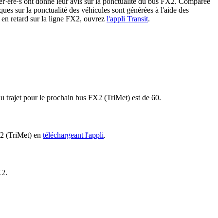
ager·ère·s ont donné leur avis sur la ponctualité du bus FX2. Comparée
iques sur la ponctualité des véhicules sont générées à l'aide des
u en retard sur la ligne FX2, ouvrez
l'appli Transit
.
u trajet pour le prochain bus FX2 (TriMet) est de 60.
FX2 (TriMet) en
téléchargeant l'appli
.
X2.