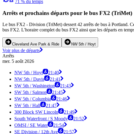
71 % du temps
Arrêts et prochains départs pour le bus FX2 (TriMet)
Le bus FX2 - Division (TriMet) dessert 42 arrêts de bus à Portland. Ce
bus FX2. L'horaire complet du bus FX2 ainsi que les départs en temps 
Cleveland Ave Park & Ride
NW 5th / Hoyt
Voir plus de départs
Arrêts
mer. 5 août 2026
NW 5th / Hoyt
21:40
NW 5th / Davis
21:41
SW 5th / Washington
21:43
SW 5th / Salmon
21:45
SW 5th / Columbia
21:46
SW 5th / Hall
21:47
300 Block SW Lincoln
21:49
South Waterfront / S Moody
21:52
OMSI / SE Water
21:54
SE Division / 12th Ave
21:57