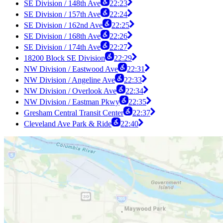
SE Division / 148th Ave
22:23
SE Division / 157th Ave
22:24
SE Division / 162nd Ave
22:25
SE Division / 168th Ave
22:26
SE Division / 174th Ave
22:27
18200 Block SE Division
22:29
NW Division / Eastwood Ave
22:31
NW Division / Angeline Ave
22:33
NW Division / Overlook Ave
22:34
NW Division / Eastman Pkwy
22:35
Gresham Central Transit Center
22:37
Cleveland Ave Park & Ride
22:40