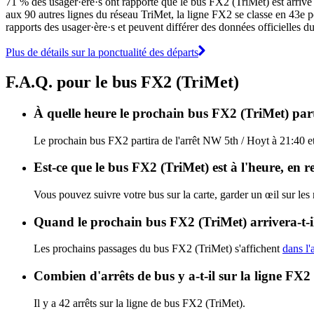
71 % des usager·ère·s ont rapporté que le bus FX2 (TriMet) est arrivé à
aux 90 autres lignes du réseau TriMet, la ligne FX2 se classe en 43e pos
rapports des usager·ère·s et peuvent différer des données officielles d
Plus de détails sur la ponctualité des départs
F.A.Q. pour le bus FX2 (TriMet)
À quelle heure le prochain bus FX2 (TriMet) part
Le prochain bus FX2 partira de l'arrêt NW 5th / Hoyt à 21:40 et
Est-ce que le bus FX2 (TriMet) est à l'heure, en 
Vous pouvez suivre votre bus sur la carte, garder un œil sur les
Quand le prochain bus FX2 (TriMet) arrivera-t-i
Les prochains passages du bus FX2 (TriMet) s'affichent
dans l'
Combien d'arrêts de bus y a-t-il sur la ligne FX2
Il y a 42 arrêts sur la ligne de bus FX2 (TriMet).