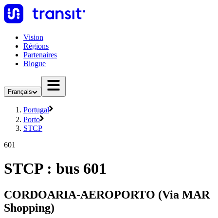
Vision
Régions
Partenaires
Blogue
Français
Portugal
Porto
STCP
601
STCP : bus 601
CORDOARIA-AEROPORTO (Via MAR
Shopping)