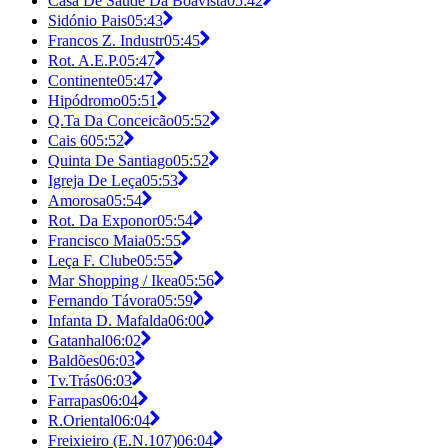
Casa De Saúde Da Boavista
05:42
Sidónio Pais
05:43
Francos Z. Industr
05:45
Rot. A.E.P.
05:47
Continente
05:47
Hipódromo
05:51
Q.Ta Da Conceicão
05:52
Cais 6
05:52
Quinta De Santiago
05:52
Igreja De Leça
05:53
Amorosa
05:54
Rot. Da Exponor
05:54
Francisco Maia
05:55
Leça F. Clube
05:55
Mar Shopping / Ikea
05:56
Fernando Távora
05:59
Infanta D. Mafalda
06:00
Gatanhal
06:02
Baldões
06:03
Tv.Trás
06:03
Farrapas
06:04
R.Oriental
06:04
Freixieiro (E.N.107)
06:04