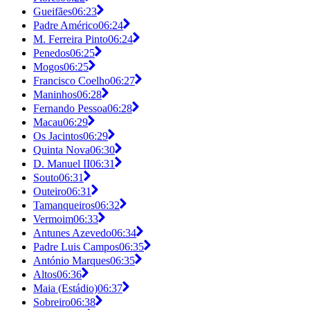
Gueifães
06:23
Padre Américo
06:24
M. Ferreira Pinto
06:24
Penedos
06:25
Mogos
06:25
Francisco Coelho
06:27
Maninhos
06:28
Fernando Pessoa
06:28
Macau
06:29
Os Jacintos
06:29
Quinta Nova
06:30
D. Manuel II
06:31
Souto
06:31
Outeiro
06:31
Tamanqueiros
06:32
Vermoim
06:33
Antunes Azevedo
06:34
Padre Luis Campos
06:35
António Marques
06:35
Altos
06:36
Maia (Estádio)
06:37
Sobreiro
06:38