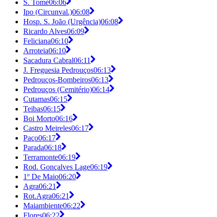
S. Tomé
06:06
Ipo (Circunval.)
06:08
Hosp. S. João (Urgência)
06:08
Ricardo Alves
06:09
Feliciana
06:10
Arroteia
06:10
Sacadura Cabral
06:11
J. Freguesia Pedrouços
06:13
Pedrouços-Bombeiros
06:13
Pedrouços (Cemitério)
06:14
Cutamas
06:15
Teibas
06:15
Boi Morto
06:16
Castro Meireles
06:17
Paço
06:17
Parada
06:18
Terramonte
06:19
Rod. Gonçalves Lage
06:19
1º De Maio
06:20
Agra
06:21
Rot.Agra
06:21
Maiambiente
06:22
Flores
06:22