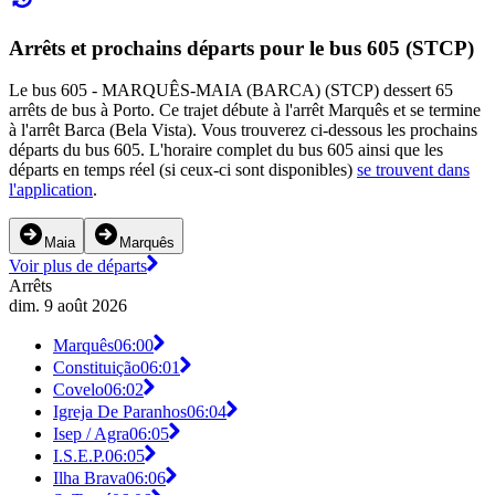
Arrêts et prochains départs pour le bus 605 (STCP)
Le bus 605 - MARQUÊS-MAIA (BARCA) (STCP) dessert 65
arrêts de bus à Porto. Ce trajet débute à l'arrêt Marquês et se termine
à l'arrêt Barca (Bela Vista). Vous trouverez ci-dessous les prochains
départs du bus 605. L'horaire complet du bus 605 ainsi que les
départs en temps réel (si ceux-ci sont disponibles)
se trouvent dans
l'application
.
Maia
Marquês
Voir plus de départs
Arrêts
dim. 9 août 2026
Marquês
06:00
Constituição
06:01
Covelo
06:02
Igreja De Paranhos
06:04
Isep / Agra
06:05
I.S.E.P.
06:05
Ilha Brava
06:06