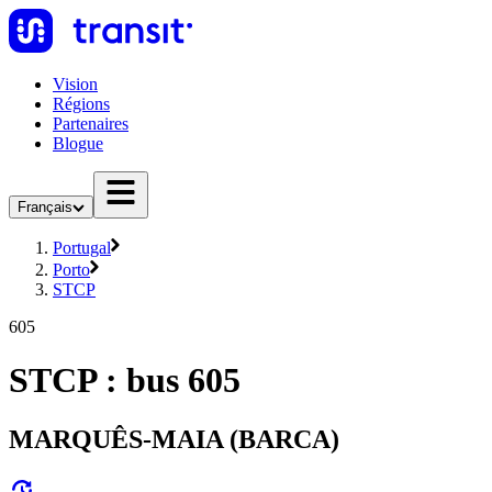
Vision
Régions
Partenaires
Blogue
Français
Portugal
Porto
STCP
605
STCP : bus 605
MARQUÊS-MAIA (BARCA)