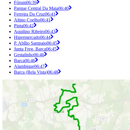
Fórum
06:39
Parque Central Da Maia
06:40
Ferreira Da Cruz
06:41
Altino Coelho
06:41
Pinta
06:42
Aquilino Ribeiro
06:43
Hipermercado
06:44
P. Abílio Sampaio
06:45
Junta Freg. Barca
06:45
Gestalinho
06:46
Barca
06:46
Alambique
06:47
Barca (Bela Vista)
06:48