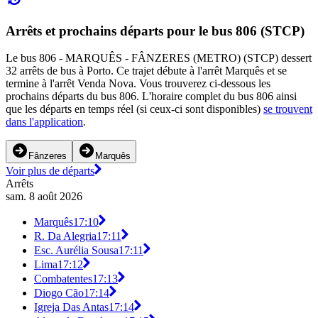
Arrêts et prochains départs pour le bus 806 (STCP)
Le bus 806 - MARQUÊS - FÂNZERES (METRO) (STCP) dessert
32 arrêts de bus à Porto. Ce trajet débute à l'arrêt Marquês et se
termine à l'arrêt Venda Nova. Vous trouverez ci-dessous les
prochains départs du bus 806. L'horaire complet du bus 806 ainsi
que les départs en temps réel (si ceux-ci sont disponibles)
se trouvent
dans l'application
.
Fânzeres
Marquês
Voir plus de départs
Arrêts
sam. 8 août 2026
Marquês
17:10
R. Da Alegria
17:11
Esc. Aurélia Sousa
17:11
Lima
17:12
Combatentes
17:13
Diogo Cão
17:14
Igreja Das Antas
17:14