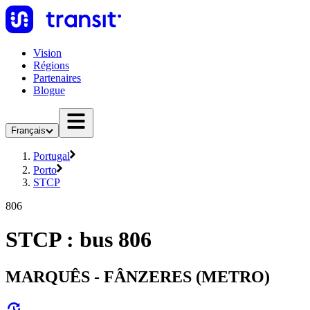
Vision
Régions
Partenaires
Blogue
Français
Portugal
Porto
STCP
806
STCP : bus 806
MARQUÊS - FÂNZERES (METRO)