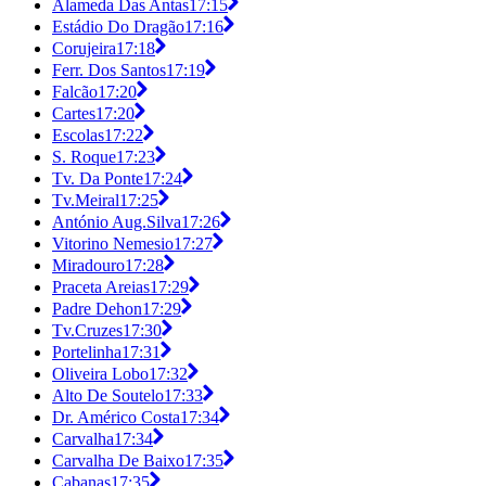
Alameda Das Antas
17:15
Estádio Do Dragão
17:16
Corujeira
17:18
Ferr. Dos Santos
17:19
Falcão
17:20
Cartes
17:20
Escolas
17:22
S. Roque
17:23
Tv. Da Ponte
17:24
Tv.Meiral
17:25
António Aug.Silva
17:26
Vitorino Nemesio
17:27
Miradouro
17:28
Praceta Areias
17:29
Padre Dehon
17:29
Tv.Cruzes
17:30
Portelinha
17:31
Oliveira Lobo
17:32
Alto De Soutelo
17:33
Dr. Américo Costa
17:34
Carvalha
17:34
Carvalha De Baixo
17:35
Cabanas
17:35