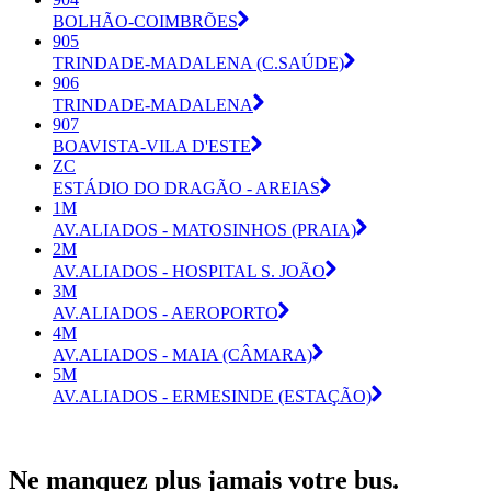
BOLHÃO-COIMBRÕES
905
TRINDADE-MADALENA (C.SAÚDE)
906
TRINDADE-MADALENA
907
BOAVISTA-VILA D'ESTE
ZC
ESTÁDIO DO DRAGÃO - AREIAS
1M
AV.ALIADOS - MATOSINHOS (PRAIA)
2M
AV.ALIADOS - HOSPITAL S. JOÃO
3M
AV.ALIADOS - AEROPORTO
4M
AV.ALIADOS - MAIA (CÂMARA)
5M
AV.ALIADOS - ERMESINDE (ESTAÇÃO)
Ne manquez plus jamais votre bus.